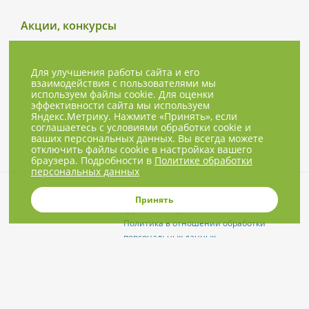
Акции, конкурсы
Для улучшения работы сайта и его
взаимодействия с пользователями мы
используем файлы cookie. Для оценки
эффективности сайта мы используем
Яндекс.Метрику. Нажмите «Принять», если
соглашаетесь с условиями обработки cookie и
ваших персональных данных. Вы всегда можете
отключить файлы cookie в настройках вашего
браузера. Подробности в
Политике обработки
персональных данных
© 2001-2026, NBPrice.ru — проект
Принять
группы «Текарт».
Политика в отношении обработки
персональных данных
Приглашения на соответствующие
нашей тематике мероприятия, пресс-
релизы и другие сообщения ждём на
info@nbprice.ru
.