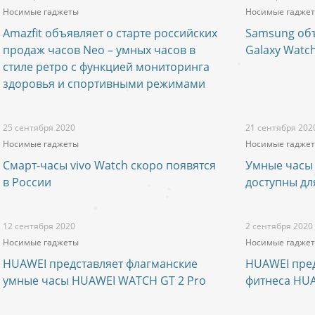
Носимые гаджеты
Носимые гадже
Amazfit объявляет о старте российских
Samsung объ
продаж часов Neo – умных часов в
Galaxy Watc
стиле ретро с функцией мониторинга
здоровья и спортивными режимами
25 сентября 2020
21 сентября 202
Носимые гаджеты
Носимые гадже
Смарт-часы vivo Watch скоро появятся
Умные часы 
в России
доступны дл
12 сентября 2020
2 сентября 2020
Носимые гаджеты
Носимые гадже
HUAWEI представляет флагманские
HUAWEI пред
умные часы HUAWEI WATCH GT 2 Pro
фитнеса HUA