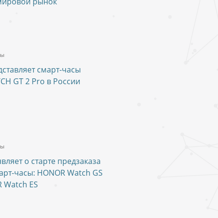
мировой рынок
ты
ставляет смарт-часы
H GT 2 Pro в России
ты
ляет о старте предзаказа
арт-часы: HONOR Watch GS
 Watch ES