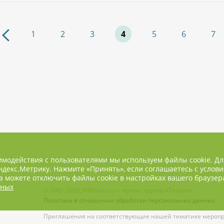
1
2
3
4
5
6
7
имодействия с пользователями мы используем файлы cookie. Д
декс.Метрику. Нажмите «Принять», если соглашаетесь с услови
 можете отключить файлы cookie в настройках вашего браузер
нных
© 2001-2026, NBPrice.ru — проект группы «Текарт».
Политика в отношении обработки персональных данных
Приглашения на соответствующие нашей тематике меропри