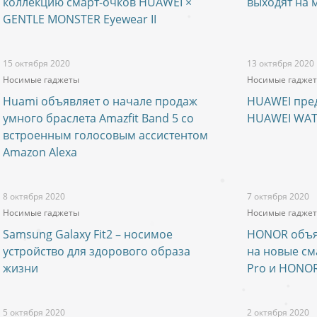
коллекцию смарт-очков HUAWEI ×
выходят на 
GENTLE MONSTER Eyewear II
15 октября 2020
13 октября 2020
Носимые гаджеты
Носимые гадже
Huami объявляет о начале продаж
HUAWEI пред
умного браслета Amazfit Band 5 со
HUAWEI WATC
встроенным голосовым ассистентом
Amazon Alexa
8 октября 2020
7 октября 2020
Носимые гаджеты
Носимые гадже
Samsung Galaxy Fit2 – носимое
HONOR объяв
устройство для здорового образа
на новые см
жизни
Pro и HONOR
5 октября 2020
2 октября 2020