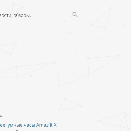
ости, обзоры,
ты
ее: умные часы Amazfit X