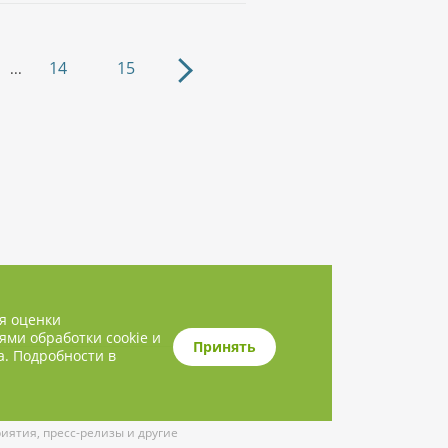
14
15
...
ля оценки
ями обработки cookie и
Принять
а. Подробности в
ятия, пресс-релизы и другие