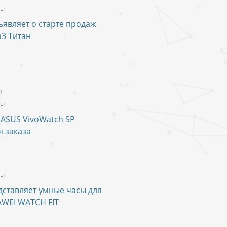
ты
являет о старте продаж
h3 Титан
0
ты
ASUS VivoWatch SP
я заказа
ты
ставляет умные часы для
WEI WATCH FIT