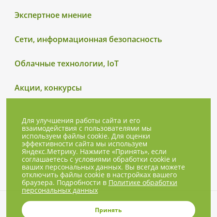
Экспертное мнение
Сети, информационная безопасность
Облачные технологии, IoT
Акции, конкурсы
Для улучшения работы сайта и его
взаимодействия с пользователями мы
используем файлы cookie. Для оценки
эффективности сайта мы используем
Яндекс.Метрику. Нажмите «Принять», если
соглашаетесь с условиями обработки cookie и
ваших персональных данных. Вы всегда можете
отключить файлы cookie в настройках вашего
браузера. Подробности в
Политике обработки
персональных данных
© 2001-2026, NBPrice.ru — проект
Принять
группы «Текарт».