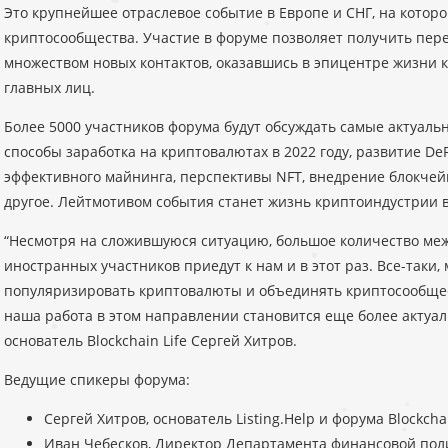
Это крупнейшее отраслевое событие в Европе и СНГ, на котор
криптосообщества. Участие в форуме позволяет получить пер
множеством новых контактов, оказавшись в эпицентре жизни 
главных лиц.
Более 5000 участников форума будут обсуждать самые актуальн
способы заработка на криптовалютах в 2022 году, развитие De
эффективного майнинга, перспективы NFT, внедрение блокчейн
другое. Лейтмотивом события станет жизнь криптоиндустрии в
“Несмотря на сложившуюся ситуацию, большое количество ме
иностранных участников приедут к нам и в этот раз. Все-таки, 
популяризировать криптовалюты и объединять криптосообщес
наша работа в этом направлении становится еще более актуал
основатель Blockchain Life Сергей Хитров.
Ведущие спикеры форума:
Сергей Хитров, основатель Listing.Help и форума Blockchai
Иван Чебесков, Директор Департамента финансовой пол