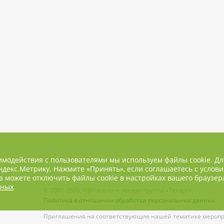
имодействия с пользователями мы используем файлы cookie. Д
декс.Метрику. Нажмите «Принять», если соглашаетесь с услови
 можете отключить файлы cookie в настройках вашего браузер
нных
© 2001-2026, NBPrice.ru — проект группы «Текарт».
Политика в отношении обработки персональных данных
Приглашения на соответствующие нашей тематике меропри