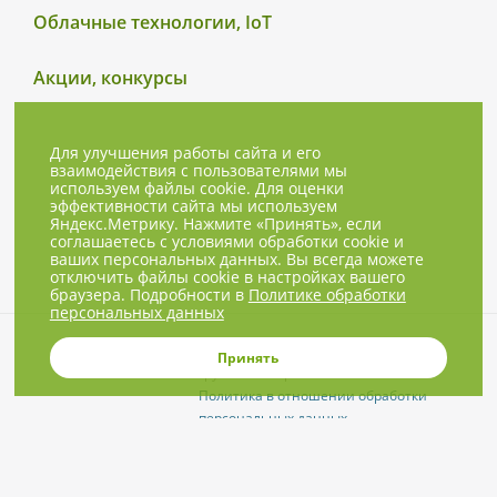
Облачные технологии, IoT
Акции, конкурсы
Для улучшения работы сайта и его
взаимодействия с пользователями мы
используем файлы cookie. Для оценки
эффективности сайта мы используем
Яндекс.Метрику. Нажмите «Принять», если
соглашаетесь с условиями обработки cookie и
ваших персональных данных. Вы всегда можете
отключить файлы cookie в настройках вашего
браузера. Подробности в
Политике обработки
персональных данных
© 2001-2026, NBPrice.ru — проект
Принять
группы «Текарт».
Политика в отношении обработки
персональных данных
Приглашения на соответствующие
нашей тематике мероприятия, пресс-