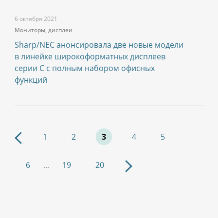
6 октября 2021
Мониторы, дисплеи
Sharp/NEC анонсировала две новые модели
в линейке широкоформатных дисплеев
серии C с полным набором офисных
функций
1
2
3
4
5
6
19
20
...