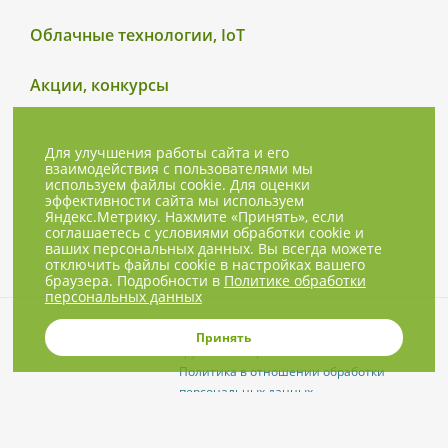
Облачные технологии, IoT
Акции, конкурсы
Для улучшения работы сайта и его
взаимодействия с пользователями мы
используем файлы cookie. Для оценки
эффективности сайта мы используем
Яндекс.Метрику. Нажмите «Принять», если
соглашаетесь с условиями обработки cookie и
ваших персональных данных. Вы всегда можете
отключить файлы cookie в настройках вашего
браузера. Подробности в
Политике обработки
персональных данных
© 2001-2026, NBPrice.ru — проект
Принять
группы «Текарт».
Политика в отношении обработки
персональных данных
Приглашения на соответствующие
нашей тематике мероприятия, пресс-