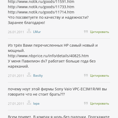
http://www.notik.ru/goods/11591.htm
http://www.notik.ru/goods/11733.htm
http://www.notik.ru/goods/11714.htm
Что посоветуете по качеству и надежности?
Заранее благодарю!
LMur
Цитировать
26.01.2011
Из трёх Вами перечисленных HP самый новый и
мощный.
http://www.nbprice.ru/info/details/40825.htm
У меня Павилион dv7 работает больше года без
нареканий.
Basiliy
Цитировать
27.01.2011
почему ноут этой фирмы Sony Vaio VPC-EC3M1R/WI вы
говорите что не стоит брать???
lapa
Цитировать
27.01.2011
Всем привет. В компах я ноль без палочки. Подскажите