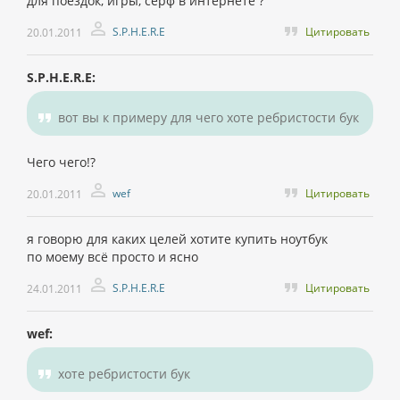
для поездок, игры, серф в интернете ?
S.P.H.E.R.E
Цитировать
20.01.2011
S.P.H.E.R.E:
вот вы к примеру для чего хоте ребристости бук
Чего чего!?
wef
Цитировать
20.01.2011
я говорю для каких целей хотите купить ноутбук
по моему всё просто и ясно
S.P.H.E.R.E
Цитировать
24.01.2011
wef:
хоте ребристости бук