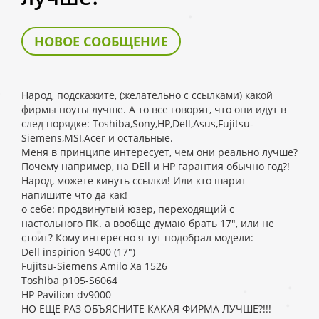
НОВОЕ СООБЩЕНИЕ
Народ, подскажите, (желательно с ссылками) какой
фирмы ноуты лучше. А то все говорят, что они идут в
след порядке: Toshiba,Sony,HP,Dell,Asus,Fujitsu-
Siemens,MSI,Acer и остальные.
Меня в принципе интересует, чем они реально лучше?
Почему например, на DEll и HP гарантия обычно год?!
Народ, можете кинуть ссылки! Или кто шарит
напишите что да как!
о себе: продвинутый юзер, переходящий с
настольного ПК. а вообще думаю брать 17", или не
стоит? Кому интересно я тут подобрал модели:
Dell inspirion 9400 (17")
Fujitsu-Siemens Amilo Xa 1526
Toshiba p105-S6064
HP Pavilion dv9000
НО ЕЩЕ РАЗ ОБЪЯСНИТЕ КАКАЯ ФИРМА ЛУЧШЕ?!!!