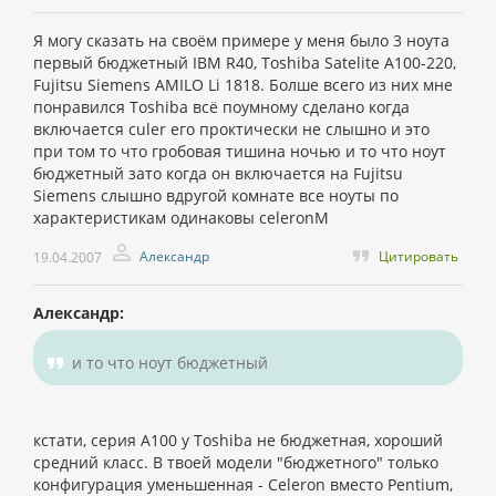
Я могу сказать на своём примере у меня было 3 ноута
первый бюджетный IBM R40, Toshiba Satelite A100-220,
Fujitsu Siemens AMILO Li 1818. Болше всего из них мне
понравился Toshiba всё поумному сделано когда
включается culer его проктически не слышно и это
при том то что гробовая тишина ночью и то что ноут
бюджетный зато когда он включается на Fujitsu
Siemens слышно вдругой комнате все ноуты по
характеристикам одинаковы celeronM
Александр
Цитировать
19.04.2007
Александр:
и то что ноут бюджетный
кстати, серия A100 у Toshiba не бюджетная, хороший
средний класс. В твоей модели "бюджетного" только
конфигурация уменьшенная - Celeron вместо Pentium,