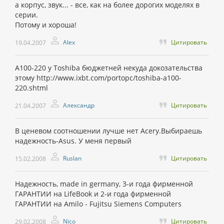
а корпус, звук... - все, как на более дорогих моделях в
серии.
Потому и хороша!
Alex
Цитировать
19.04.2007
А100-220 у Toshiba бюджетней некуда докозательства
этому http://www.ixbt.com/portopc/toshiba-a100-
220.shtml
Александр
Цитировать
21.04.2007
В ценевом соотношении лучше нет Acerу.Выбираешь
надежность-Asus. У меня первый
Ruslan
Цитировать
15.02.2008
Надежность, made in germany, 3-и года фирменной
ГАРАНТИИ на LifeBook и 2-и года фирменной
ГАРАНТИИ на Amilo - Fujitsu Siemens Computers
Nico
Цитировать
29.02.2008