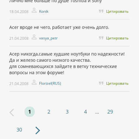
Лично мне больше по душе Toshiba и Sony
Konik
Цитировать
18.04.2008
Acer вроде не чего, работает уже очень долго.
vasya_petr
Цитировать
21.04.2008
Асер никогда,самые худшие ноутбуки по надежности!
Да и железо самого низкого качества.
для сомневающихся зайдите в ветку технические
вопросы на этом форуме!
Florizel(RUS)
Цитировать
21.04.2008
1
2
3
4
29
...
30