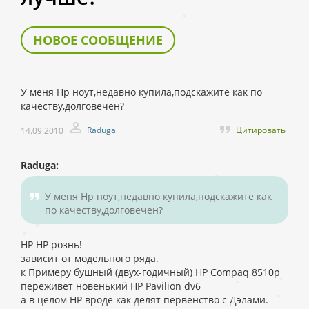
НОВОЕ СООБЩЕНИЕ
У меня Hp ноут,недавно купила,подскажите как по
качеству,долговечен?
Raduga
Цитировать
14.09.2010
Raduga:
У меня Hp ноут,недавно купила,подскажите как
по качеству,долговечен?
HP HP рознь!
зависит от модельного ряда.
к Примеру бушный (двух-годичный) HP Compaq 8510p
переживет новенький HP Pavilion dv6
а в целом HP вроде как делят первенство с Дэлами.