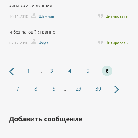
эйпл самый лучший
Шамиль
Цитировать
16.11.2010
и без лагов ? странно
Федя
Цитировать
07.12.2010
1
3
4
5
6
...
7
8
9
29
30
...
Добавить сообщение