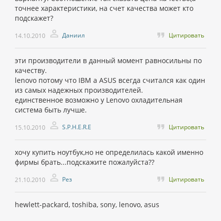
точнее характеристики, на счет качества может кто
подскажет?
Даниил
Цитировать
14.10.2010
эти производители в данный момент равносильны по
качеству.
lenovo потому что IBM а ASUS всегда считался как один
из самых надежных производителей.
единственное возможно у Lenovo охладительная
система быть лучше.
S.P.H.E.R.E
Цитировать
15.10.2010
хочу купить ноутбук,но не определилась какой именно
фирмы брать...подскажите пожалуйста??
Рез
Цитировать
21.10.2010
hewlett-packard, toshiba, sony, lenovo, asus