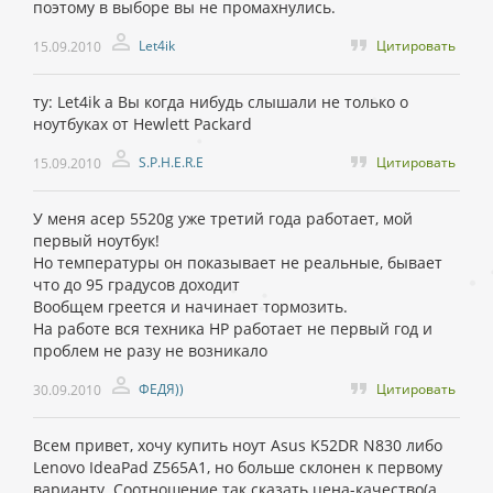
поэтому в выборе вы не промахнулись.
Let4ik
Цитировать
15.09.2010
ту: Let4ik а Вы когда нибудь слышали не только о
ноутбуках от Hewlett Packard
S.P.H.E.R.E
Цитировать
15.09.2010
У меня асер 5520g уже третий года работает, мой
первый ноутбук!
Но температуры он показывает не реальные, бывает
что до 95 градусов доходит
Вообщем греется и начинает тормозить.
На работе вся техника HP работает не первый год и
проблем не разу не возникало
ФЕДЯ))
Цитировать
30.09.2010
Всем привет, хочу купить ноут Asus K52DR N830 либо
Lenovo IdeaPad Z565A1, но больше склонен к первому
варианту. Соотношение так сказать цена-качество(а