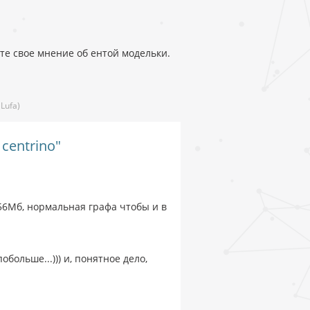
те свое мнение об ентой модельки.
:
Lufa)
centrino"
256Мб, нормальная графа чтобы и в
больше...))) и, понятное дело,