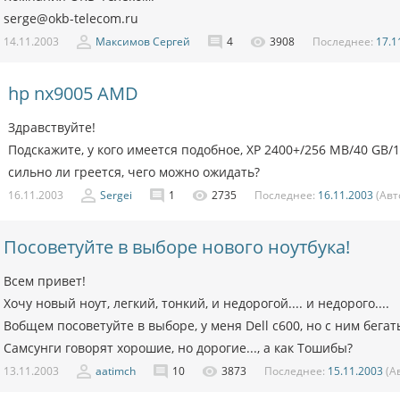
serge@okb-telecom.ru
14.11.2003
Максимов Сергей
4
3908
Последнее:
17.1
hp nx9005 AMD
Здравствуйте!
Подскажите, у кого имеется подобное, XP 2400+/256 MB/40 GB/1
сильно ли греется, чего можно ожидать?
16.11.2003
Sergei
1
2735
Последнее:
16.11.2003
(Авт
Посоветуйте в выборе нового ноутбука!
Всем привет!
Хочу новый ноут, легкий, тонкий, и недорогой.... и недорого....
Вобщем посоветуйте в выборе, у меня Dell c600, но с ним бегат
Самсунги говорят хорошие, но дорогие..., а как Тошибы?
13.11.2003
aatimch
10
3873
Последнее:
15.11.2003
(А