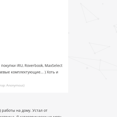
покупки iRU, Roverbook, MaxSelect
шевые комплектующие... ) Хоть и
тор:
Anonymous)
 работы на дому. Устал от
атрица. Я категорически не могу