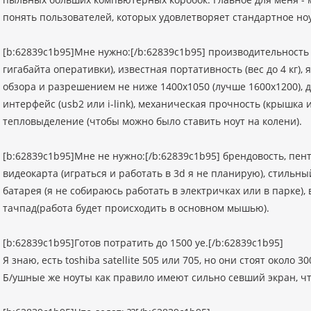
понять пользователей, которых удовлетворяет стандартное но
[b:62839c1b95]Мне нужно:[/b:62839c1b95] производительность 
гигабайта оперативки), известная портативность (вес до 4 кг),
обзора и разрешением не ниже 1400х1050 (лучше 1600х1200),
интерфейс (usb2 или i-link), механическая прочность (крышка 
тепловыделение (чтобы можно было ставить ноут на колени).
[b:62839c1b95]Мне не нужно:[/b:62839c1b95] брендовость, пенти
видеокарта (играться и работать в 3d я не планирую), стильн
батарея (я не собираюсь работать в электричках или в парке),
тачпад(работа будет происходить в основном мышью).
[b:62839c1b95]Готов потратить до 1500 уе.[/b:62839c1b95]
Я знаю, есть toshiba satellite 505 или 705, но они стоят около 
Б/ушные же ноуты как правило имеют сильно севший экран, чт