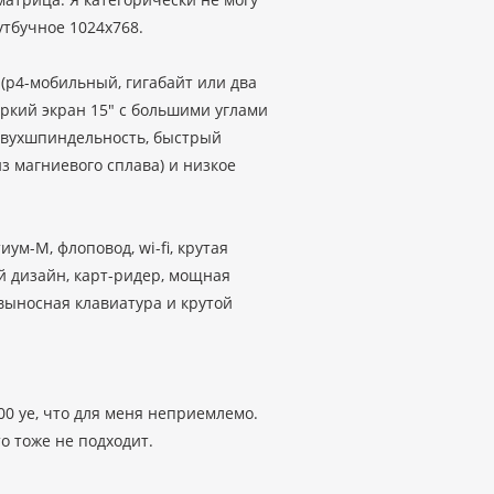
утбучное 1024х768.
(p4-мобильный, гигабайт или два
 яркий экран 15" с большими углами
 двухшпиндельность, быстрый
из магниевого сплава) и низкое
ум-М, флоповод, wi-fi, крутая
ый дизайн, карт-ридер, мощная
 выносная клавиатура и крутой
3000 уе, что для меня неприемлемо.
о тоже не подходит.