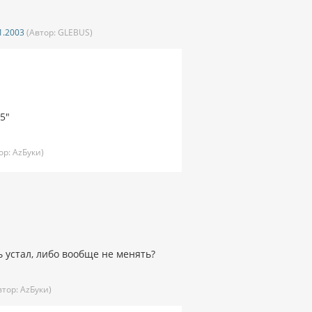
1.2003
(Автор:
GLEBUS)
5"
ор:
AzБуки)
ь устал, либо вообще не менять?
втор:
AzБуки)