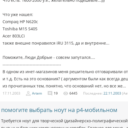
Что есть: 1600-2000 у.е., желательно подешевле...)))
Что уже нашел:
Compaq HP N620c
Toshiba M15 S405
Acer 803LCi
также внешне понравился iRU 3115, да и внутренне...
Поможите, Люди Добрые - совсем запутался....
-----------------------------------------
В одном из инет-магазинов меня решительно отговаривали от 
и т.д. Есть на это основания? ( аргументом были как всегда де
из прочитанных тем, понятно, что оснований нет, но все же...
17.11.2003
Artem
19
6445
Последнее:
22.11.2003
(Ав
помогите выбрать ноут на p4-мобильном
Требуется ноут для творческой (дизайнерско-полиграфической)
пыльных больших компьютерных коробок. Главное для меня - м