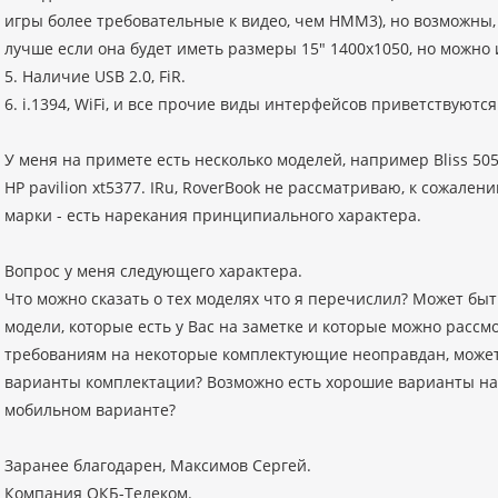
игры более требовательные к видео, чем HMM3), но возможны, 
лучше если она будет иметь размеры 15" 1400х1050, но можно 
5. Наличие USB 2.0, FiR.
6. i.1394, WiFi, и все прочие виды интерфейсов приветствуются
У меня на примете есть несколько моделей, например Bliss 505
HP pavilion xt5377. IRu, RoverBook не рассматриваю, к сожален
марки - есть нарекания принципиального характера.
Вопрос у меня следующего характера.
Что можно сказать о тех моделях что я перечислил? Может быт
модели, которые есть у Вас на заметке и которые можно рассм
требованиям на некоторые комплектующие неоправдан, может 
варианты комплектации? Возможно есть хорошие варианты на
мобильном варианте?
Заранее благодарен, Максимов Сергей.
Компания ОКБ-Телеком.