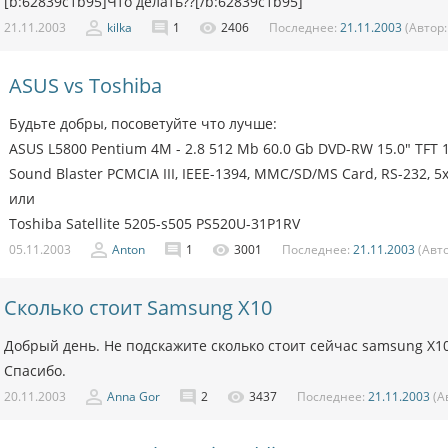
[b:62839c1b95]Что делать??[/b:62839c1b95]
21.11.2003
kilka
1
2406
Последнее:
21.11.2003
(Автор
ASUS vs Toshiba
Будьте добры, посоветуйте что лучше:
ASUS L5800 Pentium 4M - 2.8 512 Mb 60.0 Gb DVD-RW 15.0" TFT
Sound Blaster PCMCIA III, IEEE-1394, MMC/SD/MS Card, RS-232, 5x
или
Toshiba Satellite 5205-s505 PS520U-31P1RV
05.11.2003
Anton
1
3001
Последнее:
21.11.2003
(Авт
Сколько стоит Samsung X10
Добрый день. Не подскажите сколько стоит сейчас samsung X10.
Спасибо.
20.11.2003
Anna Gor
2
3437
Последнее:
21.11.2003
(А