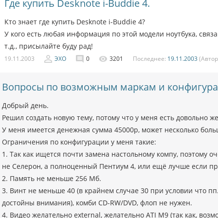
Где купить Desknote i-Buddie 4.
Кто знает где купить Desknote i-Buddie 4?
У кого есть любая информация по этой модели ноутбука, свя
т.д., присылайте буду рад!
19.11.2003
ЭХО
0
3201
Последнее:
19.11.2003
(Автор
Вопросы по возможным маркам и конфигур
Добрый день.
Решил создать новую тему, потому что у меня есть довольно ж
У меня имеется денежная сумма 45000р, может несколько боль
Ограничения по конфигурации у меня такие:
1. Так как ищется почти замена настольному компу, поэтому о
не Селерон, а полноценный Пентиум 4, или ещё лучше если пр
2. Память не меньше 256 Мб.
3. Винт не меньше 40 (в крайнем случае 30 при условии что п
достойны внимания), комби CD-RW/DVD, флоп не нужен.
4. Видео желательно external, желательно ATI M9 (так как, возм