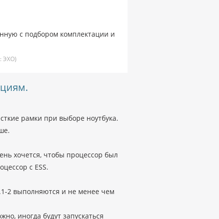
занную с подбором комплектации и
:
ЭХО)
ациям.
есткие рамки при выборе ноутбука.
ше.
чень хочется, чтобы процессор был
оцессор с ESS.
п.1-2 выполняются и не менее чем
ожно, иногда будут запускаться