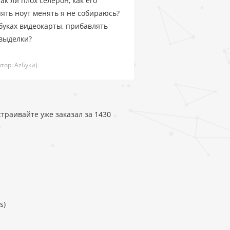
к ли плох селерон, как его
пять ноут менять я не собираюсь?
буках видеокарты, прибавлять
 выделки?
втор:
AzБуки)
страивайте уже заказал за 1430
s)