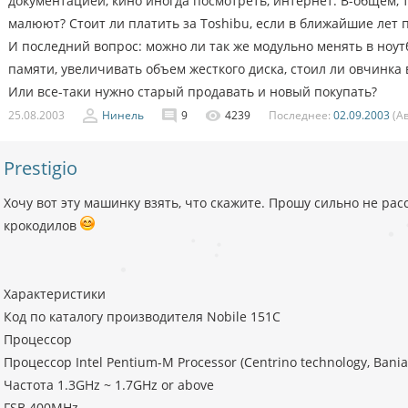
документацией, кино иногда посмотреть, интернет. В-общем, та
малюют? Стоит ли платить за Toshibu, если в ближайшие лет 
И последний вопрос: можно ли так же модульно менять в ноут
памяти, увеличивать объем жесткого диска, стоил ли овчинка
Или все-таки нужно старый продавать и новый покупать?
25.08.2003
Нинель
9
4239
Последнее:
02.09.2003
(А
Prestigio
Хочу вот эту машинку взять, что скажите. Прошу сильно не рас
крокодилов
Характеристики
Код по каталогу производителя Nobile 151C
Процессор
Процессор Intel Pentium-M Processor (Centrino technology, Bania
Частота 1.3GHz ~ 1.7GHz or above
FSB 400MHz