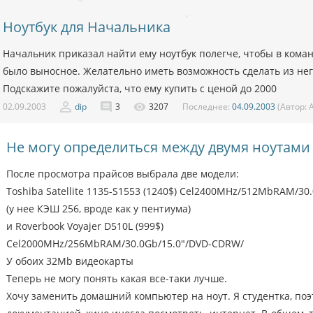
Ноутбук для Начальника
Начальник приказал найти ему ноутбук полегче, чтобы в кома
было выносное. Желательно иметь возможность сделать из не
Подскажите пожалуйста, что ему купить с ценой до 2000
02.09.2003
dip
3
3207
Последнее:
04.09.2003
(Автор:
A
Не могу определиться между двумя ноутами
После просмотра прайсов выбрала две модели:
Toshiba Satellite 1135-S1553 (1240$) Cel2400MHz/512MbRAM/3
(у нее КЭШ 256, вроде как у пентиума)
и Roverbook Voyajer D510L (999$)
Cel2000MHz/256MbRAM/30.0Gb/15.0"/DVD-CDRW/
У обоих 32Mb видеокарты
Теперь не могу понять какая все-таки лучше.
Хочу заменить домашний компьютер на ноут. Я студентка, поэ