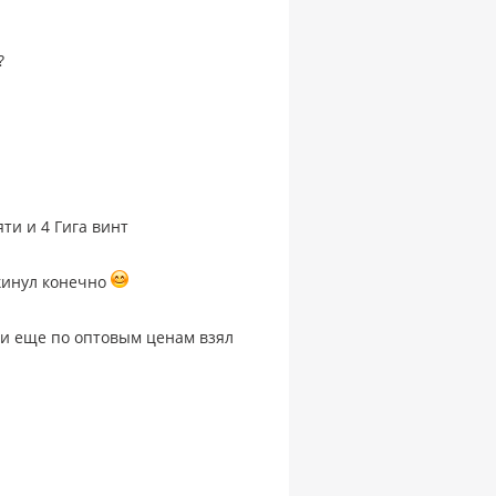
?
ти и 4 Гига винт
ыкинул конечно
сти еще по оптовым ценам взял