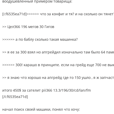
воодушевленный примером товарища:
[i:f6535ea71d]>>>>>> что за конфиг и тя? и на сколько он тянет
>> Цел366 196 мегов 30 Гигов
>>>>>> а по баблу сколько такая машинка?
>> я ее за 300 взял но апгрейдил изначально там было 64 памя
>>>>>> 300! карашо в принципе. если на грейд еще 700 не в
>> я знаю что хорошо на апгрейд где-то 150 ушло , я ж запча
итого 450$ за сателит pii366 13.3/196/30/cd/lan/fm
[/i:f6535ea71d]
начал поиск своей машики, понял что хочу: