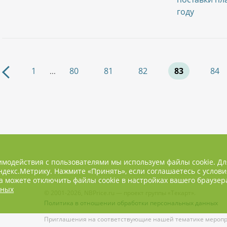
году
1
80
81
82
83
84
...
имодействия с пользователями мы используем файлы cookie. Д
декс.Метрику. Нажмите «Принять», если соглашаетесь с услови
 можете отключить файлы cookie в настройках вашего браузер
нных
© 2001-2026, NBPrice.ru — проект группы «Текарт».
Политика в отношении обработки персональных данных
Приглашения на соответствующие нашей тематике меропри