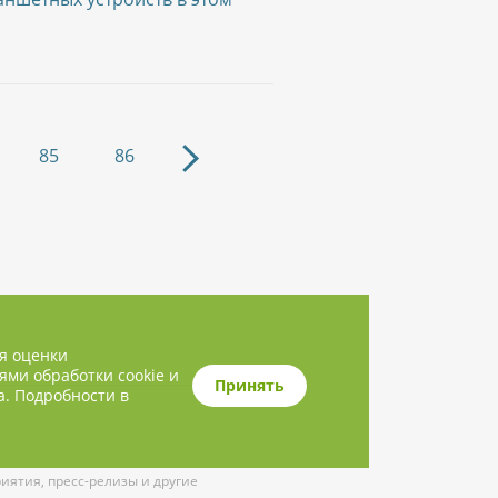
85
86
ля оценки
ями обработки cookie и
Принять
а. Подробности в
ятия, пресс-релизы и другие