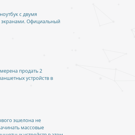
 ноутбук с двумя
 экранами. Официальный
амерена продать 2
аншетных устройств в
рвого эшелона не
начинать массовые
аншетных устройств в этом