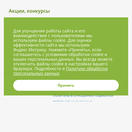
Акции, конкурсы
Для улучшения работы сайта и его
взаимодействия с пользователями мы
используем файлы cookie. Для оценки
эффективности сайта мы используем
Яндекс.Метрику. Нажмите «Принять», если
соглашаетесь с условиями обработки cookie и
ваших персональных данных. Вы всегда можете
отключить файлы cookie в настройках вашего
браузера. Подробности в
Политике обработки
персональных данных
© 2001-2026, NBPrice.ru — проект
Принять
группы «Текарт».
Политика в отношении обработки
персональных данных
Приглашения на соответствующие
нашей тематике мероприятия, пресс-
релизы и другие сообщения ждём на
info@nbprice.ru
.