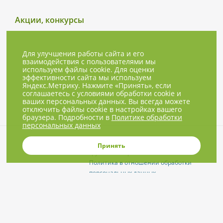
Акции, конкурсы
Для улучшения работы сайта и его
взаимодействия с пользователями мы
используем файлы cookie. Для оценки
эффективности сайта мы используем
Яндекс.Метрику. Нажмите «Принять», если
соглашаетесь с условиями обработки cookie и
ваших персональных данных. Вы всегда можете
отключить файлы cookie в настройках вашего
браузера. Подробности в
Политике обработки
персональных данных
© 2001-2026, NBPrice.ru — проект
Принять
группы «Текарт».
Политика в отношении обработки
персональных данных
Приглашения на соответствующие
нашей тематике мероприятия, пресс-
релизы и другие сообщения ждём на
info@nbprice.ru
.