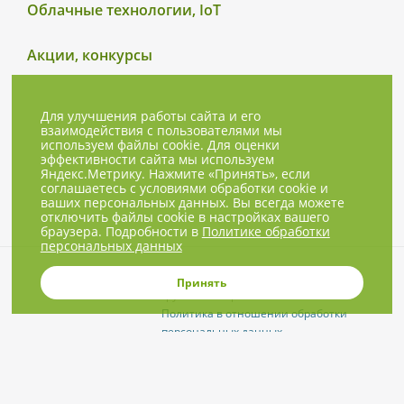
Облачные технологии, IoT
Акции, конкурсы
Для улучшения работы сайта и его
взаимодействия с пользователями мы
используем файлы cookie. Для оценки
эффективности сайта мы используем
Яндекс.Метрику. Нажмите «Принять», если
соглашаетесь с условиями обработки cookie и
ваших персональных данных. Вы всегда можете
отключить файлы cookie в настройках вашего
браузера. Подробности в
Политике обработки
персональных данных
© 2001-2026, NBPrice.ru — проект
Принять
группы «Текарт».
Политика в отношении обработки
персональных данных
Приглашения на соответствующие
нашей тематике мероприятия, пресс-
релизы и другие сообщения ждём на