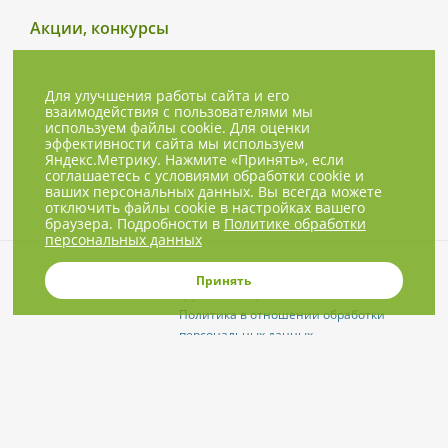
Акции, конкурсы
Для улучшения работы сайта и его
взаимодействия с пользователями мы
используем файлы cookie. Для оценки
эффективности сайта мы используем
Яндекс.Метрику. Нажмите «Принять», если
соглашаетесь с условиями обработки cookie и
ваших персональных данных. Вы всегда можете
отключить файлы cookie в настройках вашего
браузера. Подробности в
Политике обработки
персональных данных
© 2001-2026, NBPrice.ru — проект
Принять
группы «Текарт».
Политика в отношении обработки
персональных данных
Приглашения на соответствующие
нашей тематике мероприятия, пресс-
релизы и другие сообщения ждём на
info@nbprice.ru
.