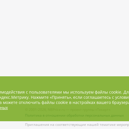
имодействия с пользователями мы используем файлы cookie. Д
декс.Метрику. Нажмите «Принять», если соглашаетесь с услови
 можете отключить файлы cookie в настройках вашего браузер
нных
© 2001-2026, NBPrice.ru — проект группы «Текарт».
Политика в отношении обработки персональных данных
Приглашения на соответствующие нашей тематике меропри