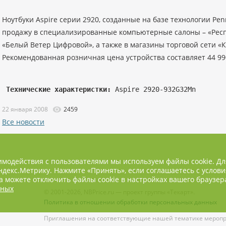
Ноутбуки Aspire серии 2920, созданные на базе технологии Pen
продажу в специализированные компьютерные салоны – «Респ
«Белый Ветер Цифровой», а также в магазины торговой сети «К
Рекомендованная розничная цена устройства составляет 44 99
Технические характеристки:
22 января 2008
2459
Все новости
имодействия с пользователями мы используем файлы cookie. Д
декс.Метрику. Нажмите «Принять», если соглашаетесь с услови
 можете отключить файлы cookie в настройках вашего браузер
нных
© 2001-2026, NBPrice.ru — проект группы «Текарт».
Политика в отношении обработки персональных данных
Приглашения на соответствующие нашей тематике меропри