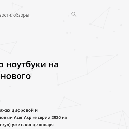
ости, обзоры,
ю ноутбуки на
 нового
дажах цифровой и
вый Acer Aspire серии 2920 на
enryn) уже в конце января