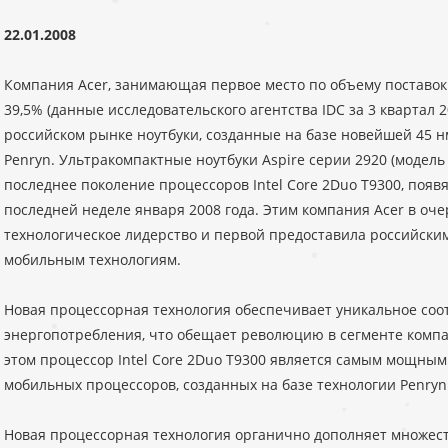
22.01.2008
Компания Acer, занимающая первое место по объему поставок 
39,5% (данные исследовательского агентства IDC за 3 квартал 
российском рынке ноутбуки, созданные на базе новейшей 45 нм
Penryn. Ультракомпактные ноутбуки Aspire серии 2920 (моде
последнее поколение процессоров Intel Core 2Duo T9300, появ
последней неделе января 2008 года. Этим компания Acer в оч
технологическое лидерство и первой предоставила российски
мобильным технологиям.
Новая процессорная технология обеспечивает уникальное со
энергопотребления, что обещает революцию в сегменте комп
этом процессор Intel Core 2Duo T9300 является самым мощны
мобильных процессоров, созданных на базе технологии Penryn
Новая процессорная технология органично дополняет множес