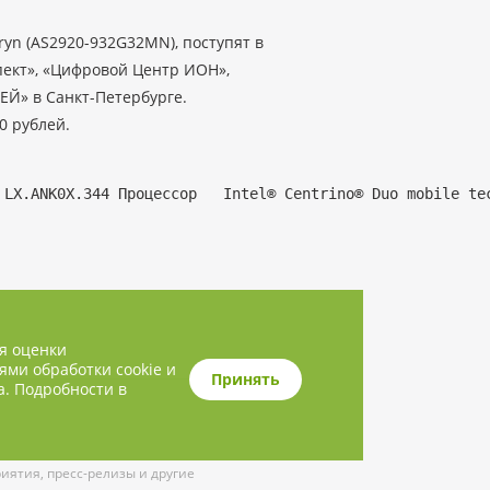
ryn (AS2920-932G32MN), поступят в
ект», «Цифровой Центр ИОН»,
ЕЙ» в Санкт-Петербурге.
0 рублей.
ля оценки
ями обработки cookie и
Принять
а. Подробности в
ятия, пресс-релизы и другие