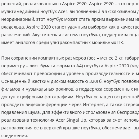
решений, реализованных в Aspire 2920. Aspire 2920 – это пер
мультимедийный ноутбук Acer, выполненный в эксклюзивном 
неординарный, этот ноутбук может стать ярким выражением и
владельца. Aspire 2920 станет удачным выбором как в качестве
развлечений. Акустическая система ноутбука, поддерживающая ф
имеет аналогов среди ультракомпактных мобильных ПК.
При сохранении компактных размеров (вес – менее 2 кг, габарит
периметру – лист бумаги формата А4) ноутбуки Aspire 2920 (м
обеспечивают превосходный уровень производительности и 
Оснащенный жестким диском емкостью 320Гб, ноутбук позволи
фильмов и музыкальных роликов, а поддержка современных и
доступ к цифровым фотографиям. Ноутбук оснащен встроенно
проводить видеоконференции через Интернет, а также стере
подавления шума. Для эффективного использования беспровод
реализована технология Acer Singal Up, которая за счет испо
расположения ее в верхней крышке ноутбука, обеспечивает выс
соединения.