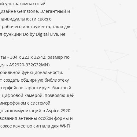
вый ультракомпактный
дизайне Gemstone. Элегантный и
ндивидуальности своего
 рабочего инструмента, так и для
ункции Dolby Digital Live, не
ы - 304 x 223 x 32/42, размер по
одель AS2920-932G32MN)
мобильной функциональности.
т создать обширную библиотеку
нтерфейсов гарантирует быстрый
й цифровой камерой, позволяющей
омикрофоном с системой
ных коммуникаций в Aspire 2920
льзования антенны особой формы и
окое качество сигнала для Wi-Fi