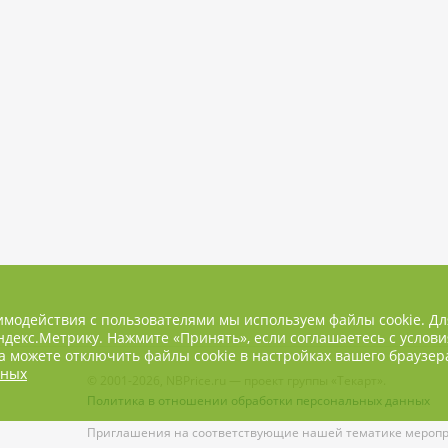
имодействия с пользователями мы используем файлы cookie. Д
декс.Метрику. Нажмите «Принять», если соглашаетесь с услови
 можете отключить файлы cookie в настройках вашего браузер
нных
© 2001-2026, NBPrice.ru — проект группы «Текарт».
Политика в отношении обработки персональных данных
Приглашения на соответствующие нашей тематике меропри