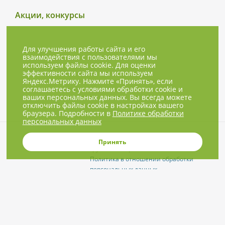
Акции, конкурсы
Для улучшения работы сайта и его
взаимодействия с пользователями мы
используем файлы cookie. Для оценки
эффективности сайта мы используем
Яндекс.Метрику. Нажмите «Принять», если
соглашаетесь с условиями обработки cookie и
ваших персональных данных. Вы всегда можете
отключить файлы cookie в настройках вашего
браузера. Подробности в
Политике обработки
персональных данных
© 2001-2026, NBPrice.ru — проект
Принять
группы «Текарт».
Политика в отношении обработки
персональных данных
Приглашения на соответствующие
нашей тематике мероприятия, пресс-
релизы и другие сообщения ждём на
info@nbprice.ru
.