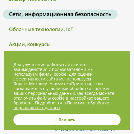
Сети, информационная безопасность
Облачные технологии, IoT
Акции, конкурсы
Для улучшения работы сайта и его
взаимодействия с пользователями мы
используем файлы cookie. Для оценки
эффективности сайта мы используем
Яндекс.Метрику. Нажмите «Принять», если
соглашаетесь с условиями обработки cookie и
ваших персональных данных. Вы всегда можете
отключить файлы cookie в настройках вашего
браузера. Подробности в
Политике обработки
персональных данных
© 2001-2026, NBPrice.ru — проект
Принять
группы «Текарт».
Политика в отношении обработки