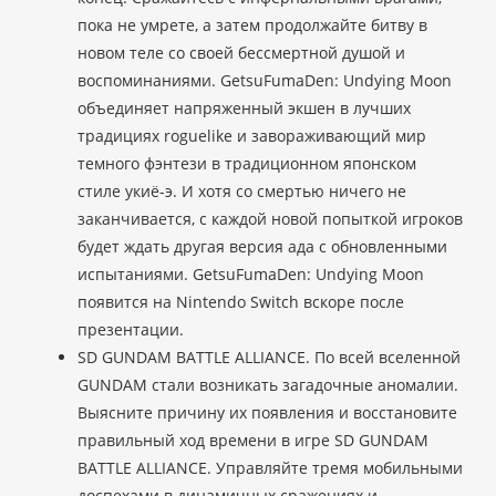
пока не умрете, а затем продолжайте битву в
новом теле со своей бессмертной душой и
воспоминаниями. GetsuFumaDen: Undying Moon
объединяет напряженный экшен в лучших
традициях roguelike и завораживающий мир
темного фэнтези в традиционном японском
стиле укиё-э. И хотя со смертью ничего не
заканчивается, с каждой новой попыткой игроков
будет ждать другая версия ада с обновленными
испытаниями. GetsuFumaDen: Undying Moon
появится на Nintendo Switch вскоре после
презентации.
SD GUNDAM BATTLE ALLIANCE. По всей вселенной
GUNDAM стали возникать загадочные аномалии.
Выясните причину их появления и восстановите
правильный ход времени в игре SD GUNDAM
BATTLE ALLIANCE. Управляйте тремя мобильными
доспехами в динамичных сражениях и