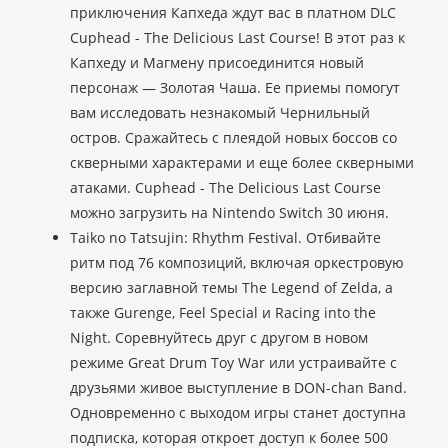
приключения Капхеда ждут вас в платном DLC
Cuphead - The Delicious Last Course! В этот раз к
Капхеду и Магмену присоединится новый
персонаж — Золотая Чаша. Ее приемы помогут
вам исследовать незнакомый Чернильный
остров. Сражайтесь с плеядой новых боссов со
скверными характерами и еще более скверными
атаками. Cuphead - The Delicious Last Course
можно загрузить на Nintendo Switch 30 июня.
Taiko no Tatsujin: Rhythm Festival. Отбивайте
ритм под 76 композиций, включая оркестровую
версию заглавной темы The Legend of Zelda, а
также Gurenge, Feel Special и Racing into the
Night. Соревнуйтесь друг с другом в новом
режиме Great Drum Toy War или устраивайте с
друзьями живое выступление в DON-chan Band.
Одновременно с выходом игры станет доступна
подписка, которая откроет доступ к более 500