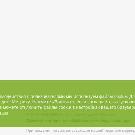
имодействия с пользователями мы используем файлы cookie. Д
декс.Метрику. Нажмите «Принять», если соглашаетесь с услови
 можете отключить файлы cookie в настройках вашего браузер
нных
© 2001-2026, NBPrice.ru — проект группы «Текарт».
Политика в отношении обработки персональных данных
Приглашения на соответствующие нашей тематике меропри