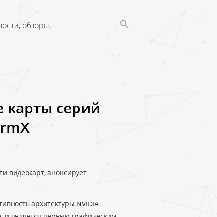
ости, обзоры,
е карты серий
ormX
сти видеокарт, анонсирует
тивность архитектуры NVIDIA
е, и является первым графическим