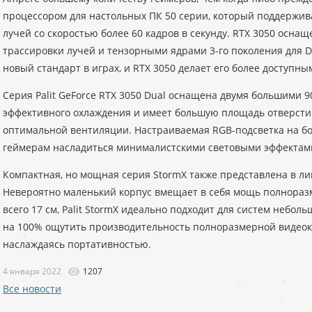
процессором для настольных ПК 50 серии, который поддержив
лучей со скоростью более 60 кадров в секунду. RTX 3050 оснащ
трассировки лучей и тензорными ядрами 3-го поколения для DLS
новый стандарт в играх, и RTX 3050 делает его более доступны
Серия Palit GeForce RTX 3050 Dual оснащена двумя большими 
эффективного охлаждения и имеет большую площадь отверсти
оптимальной вентиляции. Настраиваемая RGB-подсветка на бо
геймерам насладиться минималистскими световыми эффектам
Компактная, но мощная серия StormX также представлена ​​в ли
Невероятно маленький корпус вмещает в себя мощь полнораз
всего 17 см, Palit StormX идеально подходит для систем небол
на 100% ощутить производительность полноразмерной видеок
наслаждаясь портативностью.
4 января 2022
1207
Все новости