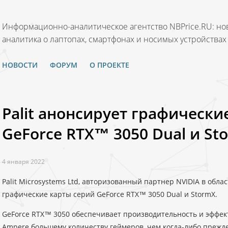
Информационно-аналитическое агентство NBPrice.RU: нов
аналитика о лаптопах, смартфонах и носимых устройствах
НОВОСТИ
ФОРУМ
О ПРОЕКТЕ
Palit анонсирует графически
GeForce RTX™ 3050 Dual и St
4 января 2022
Palit Microsystems Ltd, авторизованный партнер NVIDIA в обла
графические карты серий GeForce RTX™ 3050 Dual и StormX.
GeForce RTX™ 3050 обеспечивает производительность и эффек
Ampere большему количеству геймеров, чем когда-либо прежд