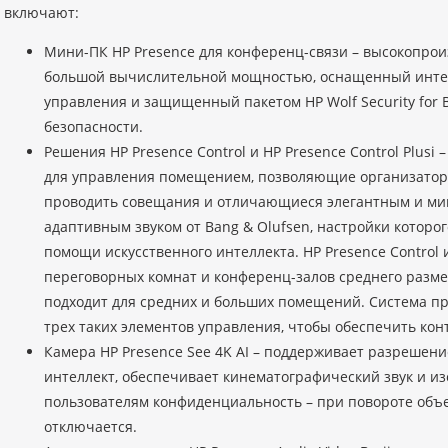
включают:
Мини-ПК HP Presence для конференц-связи – высокопро
большой вычислительной мощностью, оснащенный инт
управления и защищенный пакетом HP Wolf Security for 
безопасности.
Решения HP Presence Control и HP Presence Control Plus
для управления помещением, позволяющие организатор
проводить совещания и отличающиеся элегантным и м
адаптивным звуком от Bang & Olufsen, настройки котор
помощи искусственного интеллекта. HP Presence Control 
переговорных комнат и конференц-залов среднего размера
подходит для средних и больших помещений. Система п
трех таких элементов управления, чтобы обеспечить ко
Камера HP Presence See 4K AI – поддерживает разрешени
интеллект, обеспечивает кинематографический звук и из
пользователям конфиденциальность – при повороте объе
отключается.