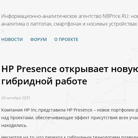
Информационно-аналитическое агентство NBPrice.RU: нов
аналитика о лаптопах, смартфонах и носимых устройствах
НОВОСТИ
ФОРУМ
О ПРОЕКТЕ
HP Presence открывает новую
гибридной работе
28 октября 2021
Компания HP Inc.представила HP Presence – новое портфолио
над проектами, обеспечивающее эффект присутствия всех учас
находились.
Несмотря на то, что переход к гибридным технологиям позвол