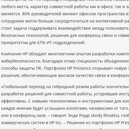
любого места, характер совместной работы как в офисе, так и 
меняется. 80% руководителей меняют офисное пространство в
сотрудники могли больше сосредоточиться на коллективной р
стоит задача поддерживать взаимодействие между пользовате
безопасных технологий, решения для конференц-связи и совм
приоритетом для 67% ИТ-подразделений.
Компания HP обладает многолетним опытом разработки компл
кибербезопасности, благодаря этому специалисты объединил
способы защиты ПК. Портфолио HP Presence открывает новую э
решения, обеспечивающие высокое качество связи в конферен
«Глобальный переход на гибридный режим работы значительн
разработке решений для совместной работы, устаревшие инст
эффективны. С новыми технологиями и инструментами для кон
каждое мнение будет услышано коллегами, независимо от того, 
или в конференц-зале, – говорит Энди Роудс (Andy Rhodes), гл
коммерческих систем в HP Inc. – Решения из портфолио HP Pre