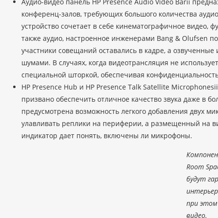
Аудио-видео панель HP Presence Audio Video Barii пред
конференц-залов, требующих большого количества аудио
устройство сочетает в себе кинематографичное видео, ф
также аудио, настроенное инженерами Bang & Olufsen по
участники совещаний оставались в кадре, а озвученные
шумами. В случаях, когда видеотрансляция не используе
специальной шторкой, обеспечивая конфиденциальность
HP Presence Hub и HP Presence Talk Satellite Microphones
призвано обеспечить отличное качество звука даже в б
предусмотрена возможность легкого добавления двух ми
улавливать реплики на периферии, а размещенный на в
индикатор дает понять, включены ли микрофоны.
Компонен
Room Spa
будут га
интерьер
при этом
видео.