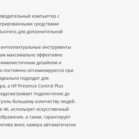
изводительный компьютер с
егрированными средствами
Business для дополнительной
i – интеллектуальные инструменты
ам максимально эффективно
инималистичным дизайном и
ого постоянно оптимизируются при
идеально подходит для
, а HP Presence Control Plus
редусматривает подключение до
нтроль большему количеству людей.
е 4К, использует искусственный
ображение, а также, гарантирует
ктива вниз, камера автоматически