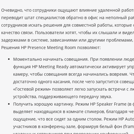
Очевидно, что сотрудники ощущают влияние удаленной работ
переводит штат специалистов обратно в офис на неполный ра
сотрудников искать решения для совместной работы, которые
качество связи. Пользователи хотят, чтобы их слышали и видели
задержками в системе, зависаниями или другими проблемами, 
Решения HP Presence Meeting Room позволяют:
Моментально начинать совещания. При появлении люде
функция HP Meeting Ready автоматически активирует уп
камеру, чтобы совещания всегда начинались вовремя. Чт
достаточно одного касания, после чего запустится совещ
«Гостевой режим» позволяет легко запускать встречи с 
устройства, поддерживающего передачу звука.
Получить хорошую картинку. Режим HP Speaker Frame (в 
выделяет находящихся в комнате спикеров, благодаря че
ощущение, что все сидят за одним столом. Режим HP Aut
участников в конференц-зале, формируя белый фон (frami
удаленных сотрудников при проведении конференций.