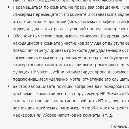
Перемещаться по комнате, не прерывая совещания. Функ
спикерам перемещаться по комнате и оставаться в кадр
отслеживания: медленный (slow), кинематографический (ci
подходит для самых разных условий проведения презент
Обеспечить четкую слышимость спикеров. Во время шум
находящихся в комнате участников заглушают выступающ
позволяет отрегулировать громкость для удаленных выс
заглушались и могли на равных участвовать в обсуждени
спикер говорит слишком тихо, слишком громко или перем
функция HP Voice Leveling оптимизирует уровень громкос
подключившиеся удаленно, могли отчетливо его слышать
Быстро запрашивать помощь, когда она вам понадобится
проблеме с комнатой всего за пару секунд. HP Presence Ro
странах) позволяет оперативно сообщать ИТ-отделу, тех
возникших проблемах, например, о проблемах с устройств
маркеров, или уборке напитков из комнаты и т. д.
Система 