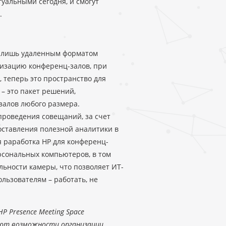
уальными сегодня, и смогут
.
м лишь удаленным форматом
низацию конференц-залов, при
, теперь это пространство для
 – это пакет решений,
залов любого размера.
проведения совещаний, за счет
ставления полезной аналитики в
я раработка HP для конференц-
рсональных компьютеров, в том
льности камеры, что позволяет ИТ-
льзователям – работать, не
P Presence Meeting Space
ют возможности организации