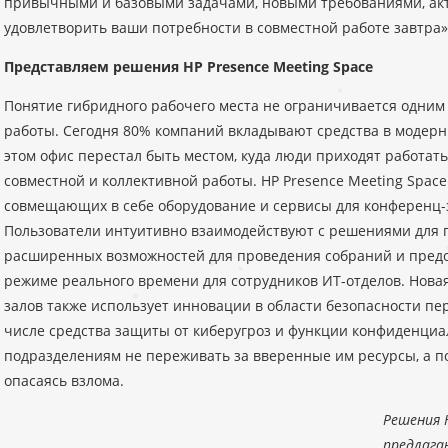
привычными и базовыми задачами, новыми требованиями, акт
удовлетворить ваши потребности в совместной работе завтра»
Представляем решения HP Presence Meeting Space
Понятие гибридного рабочего места не ограничивается одни
работы. Сегодня 80% компаний вкладывают средства в модер
этом офис перестал быть местом, куда люди приходят работать
совместной и коллективной работы. HP Presence Meeting Space
совмещающих в себе оборудование и сервисы для конференц-
Пользователи интуитивно взаимодействуют с решениями для 
расширенных возможностей для проведения собраний и предо
режиме реального времени для сотрудников ИТ-отделов. Нова
залов также использует инновации в области безопасности пе
числе средства защиты от киберугроз и функции конфиденциа
подразделениям не переживать за вверенные им ресурсы, а по
опасаясь взлома.
Решения H
предлага