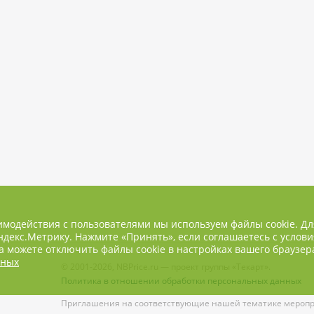
имодействия с пользователями мы используем файлы cookie. Д
декс.Метрику. Нажмите «Принять», если соглашаетесь с услови
 можете отключить файлы cookie в настройках вашего браузер
нных
© 2001-2026, NBPrice.ru — проект группы «Текарт».
Политика в отношении обработки персональных данных
Приглашения на соответствующие нашей тематике меропри