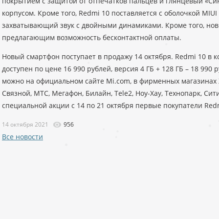
покрытием с защитой от отпечатков пальцев и глянцевый «Си
корпусом. Кроме того, Redmi 10 поставляется с оболочкой MIUI 
захватывающий звук с двойными динамиками. Кроме того, нов
предлагающим возможность бесконтактной оплаты.
Новый смартфон поступает в продажу 14 октября. Redmi 10 в ко
доступен по цене 16 990 рублей, версия 4 ГБ + 128 ГБ – 18 990
можно на официальном сайте Mi.com, в фирменных магазинах X
Связной, МТС, Мегафон, Билайн, Tele2, Ноу-Хау, Технопарк, Сит
специальной акции с 14 по 21 октября первые покупатели Redm
14 октября 2021
956
Все новости