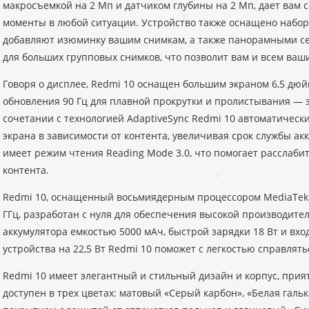
макросъемкой на 2 Мп и датчиком глубины на 2 Мп, дает вам 
моменты в любой ситуации. Устройство также оснащено набор
добавляют изюминку вашим снимкам, а также панорамными се
для больших групповых снимков, что позволит вам и всем ваши
Говоря о дисплее, Redmi 10 оснащен большим экраном 6,5 дюй
обновления 90 Гц для плавной прокрутки и пролистывания — э
сочетании с технологией AdaptiveSync Redmi 10 автоматическ
экрана в зависимости от контента, увеличивая срок службы акк
имеет режим чтения Reading Mode 3.0, что помогает расслаби
контента.
Redmi 10, оснащенный восьмиядерным процессором MediaTek He
ГГц, разработан с нуля для обеспечения высокой производител
аккумулятора емкостью 5000 мАч, быстрой зарядки 18 Вт и вхо
устройства на 22,5 Вт Redmi 10 поможет с легкостью справлять
Redmi 10 имеет элегантный и стильный дизайн и корпус, при
доступен в трех цветах: матовый «Серый карбон», «Белая гальк