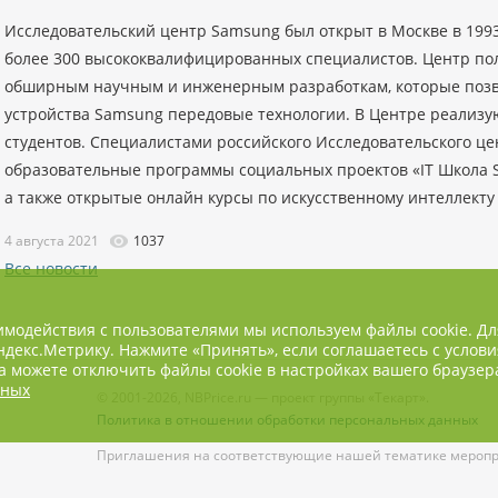
Исследовательский центр Samsung был открыт в Москве в 1993 
более 300 высококвалифицированных специалистов. Центр по
обширным научным и инженерным разработкам, которые позв
устройства Samsung передовые технологии. В Центре реализ
студентов. Специалистами российского Исследовательского ц
образовательные программы социальных проектов «IT Школа S
а также открытые онлайн курсы по искусственному интеллекту 
4 августа 2021
1037
Все новости
имодействия с пользователями мы используем файлы cookie. Д
декс.Метрику. Нажмите «Принять», если соглашаетесь с услови
 можете отключить файлы cookie в настройках вашего браузер
нных
© 2001-2026, NBPrice.ru — проект группы «Текарт».
Политика в отношении обработки персональных данных
Приглашения на соответствующие нашей тематике меропри
сообщения ждём на
info@nbprice.ru
.