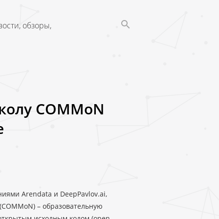
ости, обзоры,
школу COMMoN
e
иями Arendata и DeepPavlov.ai,
 (COMMoN) – образовательную
открытым исходным кодом (оpen