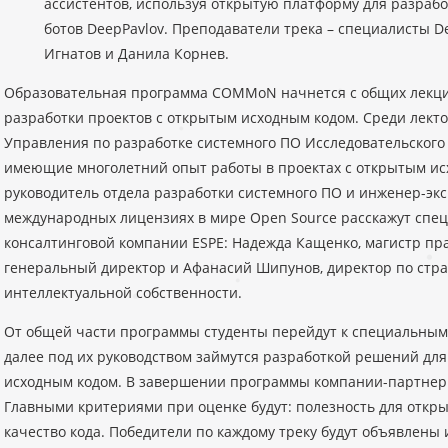
ассистентов, используя открытую платформу для разрабо
ботов DeepPavlov. Преподаватели трека – специалисты D
Игнатов и Данила Корнев.
Образовательная программа COMMoN начнется с общих лекци
разработки проектов с открытым исходным кодом. Среди ле
Управления по разработке системного ПО Исследовательского 
имеющие многолетний опыт работы в проектах с открытым ис
руководитель отдела разработки системного ПО и инженер-эк
международных лицензиях в мире Open Source расскажут спе
консалтинговой компании ESPE: Надежда Кащенко, магистр пр
генеральный директор и Афанасий Шипунов, директор по стр
интеллектуальной собственности.
От общей части программы студенты перейдут к специальным 
далее под их руководством займутся разработкой решений дл
исходным кодом. В завершении программы компании-партнеры
Главными критериями при оценке будут: полезность для откры
качество кода. Победители по каждому треку будут объявлены