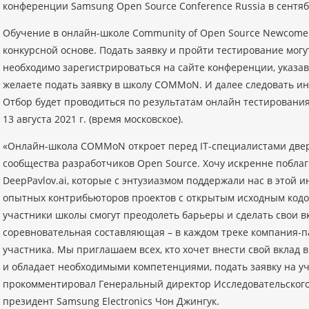
конференции Samsung Open Source Conference Russia в сентяб
Обучение в онлайн-школе Community of Open Source Newcomer
конкурсной основе. Подать заявку и пройти тестирование могу
необходимо зарегистрироваться на сайте конференции, указав
желаете подать заявку в школу COMMoN. И далее следовать и
Отбор будет проводиться по результатам онлайн тестирования,
13 августа 2021 г. (время московское).
«Онлайн-школа COMMoN откроет перед IT-специалистами две
сообщества разработчиков Open Source. Хочу искренне побла
DeepPavlov.ai, которые с энтузиазмом поддержали нас в этой 
опытных контрибьюторов проектов с открытым исходным кодо
участники школы смогут преодолеть барьеры и сделать свои вкл
соревновательная составляющая – в каждом треке компания-п
участника. Мы приглашаем всех, кто хочет внести свой вклад 
и обладает необходимыми компетенциями, подать заявку на у
прокомментировал Генеральный директор Исследовательского 
президент Samsung Electronics Чон Джингук.