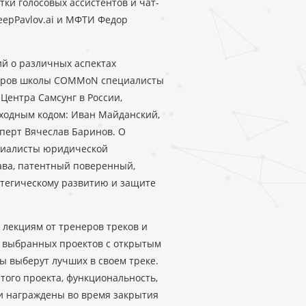
тки голосовых ассистентов и чат-
eepPavlov.ai и МФТИ Федор
й о различных аспектах
кторов школы COMMoN специалисты
Центра Самсунг в России,
ходным кодом: Иван Майданский,
сперт Вячеслав Баринов. О
циалисты юридической
ава, патентный поверенный,
атегическому развитию и защите
лекциям от тренеров треков и
я выбранных проектов с открытым
 выберут лучших в своем треке.
того проекта, функциональность,
 и награждены во время закрытия