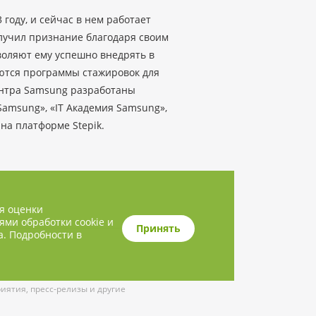
году, и сейчас в нем работает
лучил признание благодаря своим
оляют ему успешно внедрять в
уются программы стажировок для
ентра Samsung разработаны
amsung», «IT Академия Samsung»,
на платформе Stepik.
ля оценки
ями обработки cookie и
Принять
а. Подробности в
ятия, пресс-релизы и другие