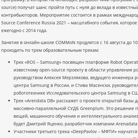
source) получат шанс пройти путь с нуля до вклада в известны
контрибьюторов. Мероприятие состоится в рамках междунар
Source Conference Russia 2021 – масштабного события, которо
ежегодно с 2014 года.
Занятия в онлайн-школе COMMoN продлятся с 16 августа до 10
проходить по трем образовательным трекам:
Трек «ROS – Samsung» посвящен платформе Robot Operat
известному open-source проекту в области управления р
руководством Алексея Мерзлякова, ведущего инженера р
центра Samsung в России, и Стива Масенски, руководите
робототехнике Исследовательского центра Samsung в СШ
Трек «Arendata DB» расскажет о проекте открытой базы 
массивно-параллельной СУДБ Greenplum. Это решение п
вещей, машинного обучения и интеллектуального анализ
будет Дмитрий Яценко, разработчик компании Arenadata 
Участники третьего трека «DeepPavlov – МФТИ» научатся с