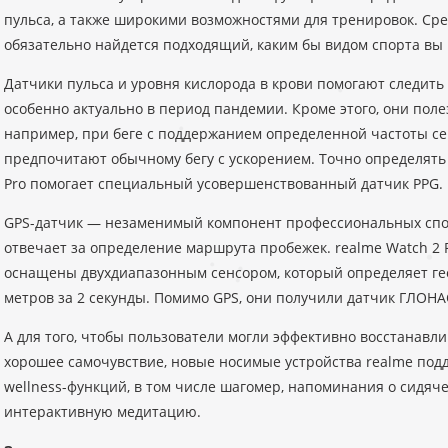
пульса, а также широкими возможностями для тренировок. Ср
обязательно найдется подходящий, каким бы видом спорта вы
Датчики пульса и уровня кислорода в крови помогают следить 
особенно актуально в период пандемии. Кроме этого, они пол
например, при беге с поддержанием определенной частоты се
предпочитают обычному бегу с ускорением. Точно определять 
Pro помогает специальный усовершенствованный датчик PPG.
GPS-датчик — незаменимый компонент профессиональных спо
отвечает за определение маршрута пробежек. realme Watch 2 P
оснащены двухдиапазонным сенсором, который определяет гео
метров за 2 секунды. Помимо GPS, они получили датчик ГЛОНА
А для того, чтобы пользователи могли эффективно восстанавл
хорошее самочувствие, новые носимые устройства realme под
wellness-функций, в том числе шагомер, напоминания о сидяч
интерактивную медитацию.