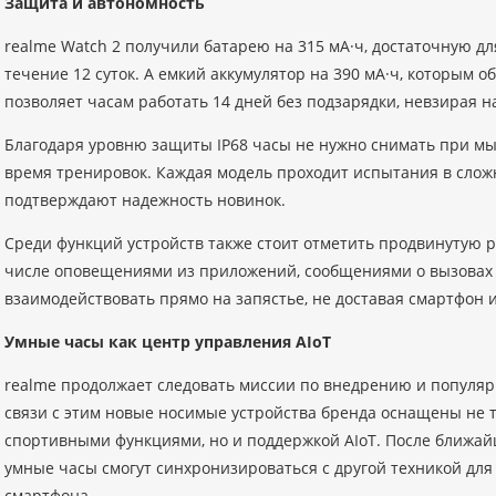
Защита и автономность
realme Watch 2 получили батарею на 315 мА·ч, достаточную д
течение 12 суток. А емкий аккумулятор на 390 мА·ч, которым о
позволяет часам работать 14 дней без подзарядки, невзирая 
Благодаря уровню защиты IP68 часы не нужно снимать при мыт
время тренировок. Каждая модель проходит испытания в сложн
подтверждают надежность новинок.
Среди функций устройств также стоит отметить продвинутую р
числе оповещениями из приложений, сообщениями о вызовах и
взаимодействовать прямо на запястье, не доставая смартфон 
Умные часы как центр управления AIoT
realme продолжает следовать миссии по внедрению и популяр
связи с этим новые носимые устройства бренда оснащены не 
спортивными функциями, но и поддержкой AIoT. После ближа
умные часы смогут синхронизироваться с другой техникой для
смартфона.