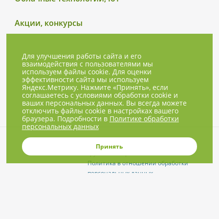
Акции, конкурсы
Для улучшения работы сайта и его
взаимодействия с пользователями мы
используем файлы cookie. Для оценки
эффективности сайта мы используем
Яндекс.Метрику. Нажмите «Принять», если
соглашаетесь с условиями обработки cookie и
ваших персональных данных. Вы всегда можете
отключить файлы cookie в настройках вашего
браузера. Подробности в
Политике обработки
персональных данных
© 2001-2026, NBPrice.ru — проект
Принять
группы «Текарт».
Политика в отношении обработки
персональных данных
Приглашения на соответствующие
нашей тематике мероприятия, пресс-
релизы и другие сообщения ждём на
info@nbprice.ru
.