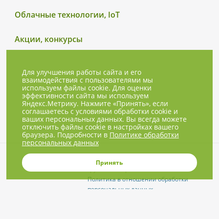
Облачные технологии, IoT
Акции, конкурсы
Для улучшения работы сайта и его
взаимодействия с пользователями мы
используем файлы cookie. Для оценки
эффективности сайта мы используем
Яндекс.Метрику. Нажмите «Принять», если
соглашаетесь с условиями обработки cookie и
ваших персональных данных. Вы всегда можете
отключить файлы cookie в настройках вашего
браузера. Подробности в
Политике обработки
персональных данных
© 2001-2026, NBPrice.ru — проект
Принять
группы «Текарт».
Политика в отношении обработки
персональных данных
Приглашения на соответствующие
нашей тематике мероприятия, пресс-