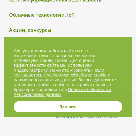
Облачные технологии, IoT
Акции, конкурсы
Для улучшения работы сайта и его
взаимодействия с пользователями мы
используем файлы cookie. Для оценки
эффективности сайта мы используем
Яндекс.Метрику. Нажмите «Принять», если
соглашаетесь с условиями обработки cookie и
ваших персональных данных. Вы всегда можете
отключить файлы cookie в настройках вашего
браузера. Подробности в
Политике обработки
персональных данных
© 2001-2026, NBPrice.ru — проект
Принять
группы «Текарт».
Политика в отношении обработки
персональных данных
Приглашения на соответствующие