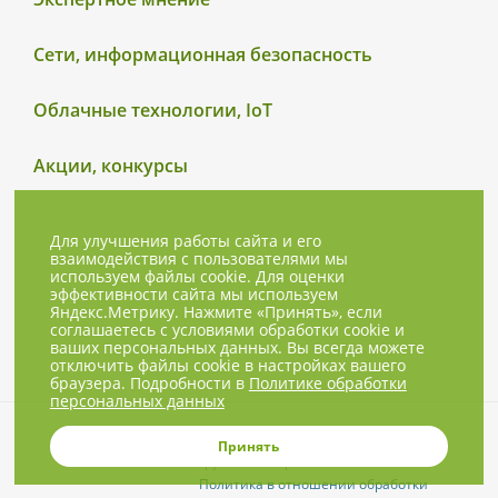
Сети, информационная безопасность
Облачные технологии, IoT
Акции, конкурсы
Для улучшения работы сайта и его
взаимодействия с пользователями мы
используем файлы cookie. Для оценки
эффективности сайта мы используем
Яндекс.Метрику. Нажмите «Принять», если
соглашаетесь с условиями обработки cookie и
ваших персональных данных. Вы всегда можете
отключить файлы cookie в настройках вашего
браузера. Подробности в
Политике обработки
персональных данных
© 2001-2026, NBPrice.ru — проект
Принять
группы «Текарт».
Политика в отношении обработки