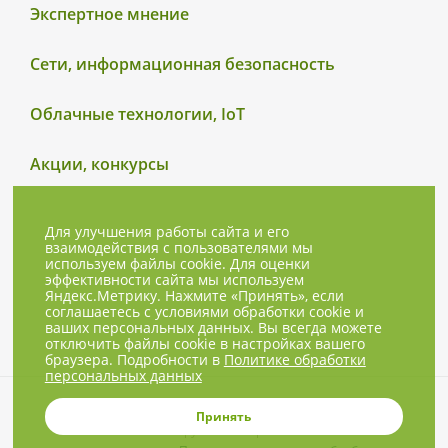
Экспертное мнение
Сети, информационная безопасность
Облачные технологии, IoT
Акции, конкурсы
Для улучшения работы сайта и его
взаимодействия с пользователями мы
используем файлы cookie. Для оценки
эффективности сайта мы используем
Яндекс.Метрику. Нажмите «Принять», если
соглашаетесь с условиями обработки cookie и
ваших персональных данных. Вы всегда можете
отключить файлы cookie в настройках вашего
браузера. Подробности в
Политике обработки
персональных данных
© 2001-2026, NBPrice.ru — проект
Принять
группы «Текарт».