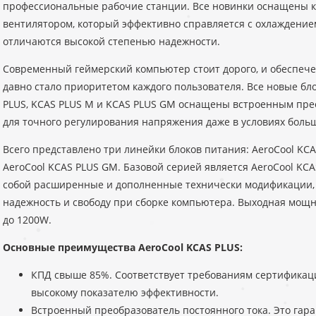
профессиональные рабочие станции. Все новинки оснащены
вентилятором, который эффективно справляется с охлаждение
отличаются высокой степенью надежности.
Современный геймерский компьютер стоит дорого, и обеспече
давно стало приоритетом каждого пользователя. Все новые бл
PLUS, KCAS PLUS M и KCAS PLUS GM оснащены встроенным пре
для точного регулирования напряжения даже в условиях больш
Всего представлено три линейки блоков питания: AeroCool KCA
AeroCool KCAS PLUS GM. Базовой серией является AeroCool KCA
собой расширенные и дополненные технически модификации
надежность и свободу при сборке компьютера. Выходная мощн
до 1200W.
Основные преимущества AeroCool KCAS PLUS:
КПД свыше 85%. Соответствует требованиям сертификаци
высокому показателю эффективности.
Встроенный преобразователь постоянного тока. Это гар