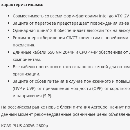
характеристиками:
Совместимость со всеми форм-факторами Intel до ATX12V V
Защита от перегрева предотвращает повреждения из-за
Одинарная шина12 В обеспечивает высокий ток на выход
Режим энергосбережения C6/C7 совместим с новейшими пр
поколения.
Длинные кабели 550 мм 20+4P и CPU 4+4P обеспечивают л
компонентам.
Все кабели постоянного тока оснащены сеткой для оптим
организации.
Защита от сбоев питания в случае пониженного и повы
(OVP и UVP), от превышения мощности (OPP), от короткого
и напряжения (SIP).
На российском рынке новые блоки питания AeroCool начнут поя
данный момент рекомендованные розничные цены объявлены
KCAS PLUS 400W: 2600р