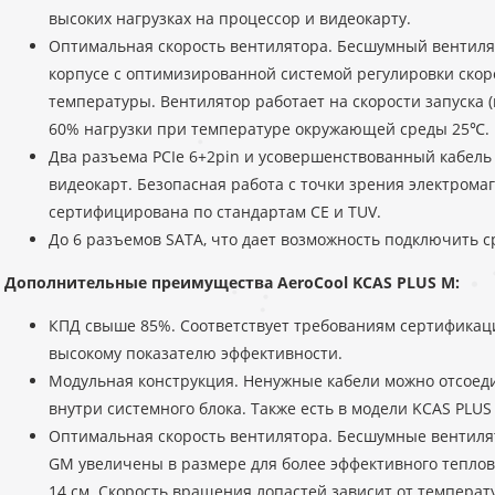
высоких нагрузках на процессор и видеокарту.
Оптимальная скорость вентилятора. Бесшумный вентиля
корпусе с оптимизированной системой регулировки скор
температуры. Вентилятор работает на скорости запуска 
60% нагрузки при температуре окружающей среды 25℃.
Два разъема PCIe 6+2pin и усовершенствованный кабель
видеокарт. Безопасная работа с точки зрения электрома
сертифицирована по стандартам CE и TUV.
До 6 разъемов SATA, что дает возможность подключить ср
Дополнительные преимущества AeroCool KCAS PLUS M:
КПД свыше 85%. Соответствует требованиям сертификаци
высокому показателю эффективности.
Модульная конструкция. Ненужные кабели можно отсоед
внутри системного блока. Также есть в модели KCAS PLUS
Оптимальная скорость вентилятора. Бесшумные вентилят
GM увеличены в размере для более эффективного теплов
14 см. Скорость вращения лопастей зависит от температ