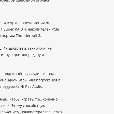
аспектов идеальной игровой
лей и яркие впечатления от
я Super RAID 4, накопителей PCIe
и портам Thunderbolt 3.
ц, 4K-дисплеем, технологиями
истичную цветопередачу и
ия подключённых аудиосистем, а
командной игры или погружения в
поддержка Hi-Res Audio.
м, чтобы играть, т.е., конечно,
овиях. Этому способствуют
ложением), клавиатура SteelSeries