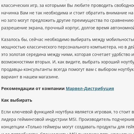
классических игр, за которыми Вы любите проводить свободно
начинка Вам не так необходима и стоит обратить внимание на 
но зато могут предложить другие преимущества по сравнению
разрешение экрана, прочный корпус, долгое время автономно
Казалось бы, сейчас необходимо выбирать между мобильност
мощностью классического персонального компьютера, но в де
это золотая середина между ними, которая сочетает удобство
возможностями вторых. И, как видите, выбрать хороший ноутб
продавцы-консультанты всегда помогут вам с выбором ноутбук
вариант в нашем магазине.
Рекомендации от компании
Марвел-Дистрибуция
Как выбирать
Если ключевой функцией ноутбука является игровая, то стоит
лидера гейминговой индустрии MSI. Производитель подчеркива
концепции «Только геймеры могут создавать продукты для гейм