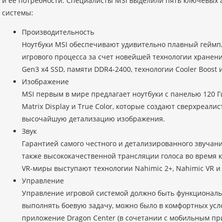
и ее потребности. Специалисты MSI выделили пять ключевых 
системы:
Производительность
Ноутбуки MSI обеспечивают удивительно плавный геймп
игрового процесса за счет новейшей технологии хранени
Gen3 x4 SSD, памяти DDR4-2400, технологии Cooler Boost 
Изображение
MSI первым в мире предлагает ноутбуки с панелью 120 Г
Matrix Display и True Color, которые создают сверхреал
высочайшую детализацию изображения.
Звук
Гарантией самого честного и детализированного звучан
также высококачественной трансляции голоса во время 
VR-миры выступают технологии Nahimic 2+, Nahimic VR и 
Управление
Управление игровой системой должно быть функциональны
выполнять боевую задачу, можно было в комфортных усл
приложение Dragon Center (в сочетании с мобильным при