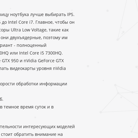
рицу ноутбука лучше выбирать IPS.
до Intel Core i7. Главное, чтобы он
ры Ultra Low Voltage, такие как
что они двухъядерные, поэтому им
ариант - полноценный
HQ или Intel Core i5 7300HQ.
 GTX 950 и nVidia GeForce GTX
пать видеокарты уровня nVidia
корости обработки информации
б.
 темное время суток и в
дительности интересующих моделей
 стоит обратить внимание на