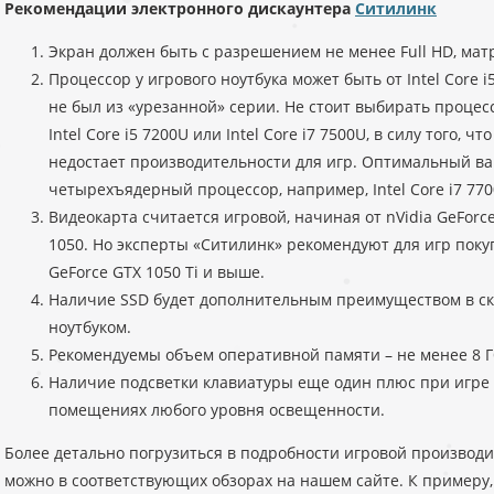
Рекомендации электронного дискаунтера
Ситилинк
Экран должен быть с разрешением не менее Full HD, мат
Процессор у игрового ноутбука может быть от Intel Core i5 
не был из «урезанной» серии. Не стоит выбирать процессо
Intel Core i5 7200U или Intel Core i7 7500U, в силу того, 
недостает производительности для игр. Оптимальный в
четырехъядерный процессор, например, Intel Core i7 7700
Видеокарта считается игровой, начиная от nVidia GeForce
1050. Но эксперты «Ситилинк» рекомендуют для игр поку
GeForce GTX 1050 Ti и выше.
Наличие SSD будет дополнительным преимуществом в с
ноутбуком.
Рекомендуемы объем оперативной памяти – не менее 8 Г
Наличие подсветки клавиатуры еще один плюс при игре в
помещениях любого уровня освещенности.
Более детально погрузиться в подробности игровой произво
можно в соответствующих обзорах на нашем сайте. К примеру,