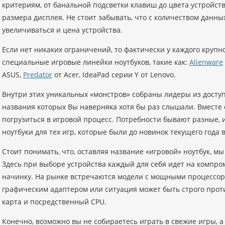
критериям, от банальной подсветки клавиш до цвета устройств
размера дисплея. Не стоит забывать, что с количеством данных
увеличиваться и цена устройства.
Если нет никаких ограничений, то фактически у каждого крупн
специальные игровые линейки ноутбуков, такие как:
Alienware
ASUS,
Predator
от Acer, IdeaPad серии Y от Lenovo.
Внутри этих уникальных «монстров» собраны лидеры из досту
названия которых Вы наверняка хотя бы раз слышали. Вместе
погрузиться в игровой процесс. Потребности бывают разные, 
ноутбуки для тех игр, которые были до новинок текущего года в
Стоит понимать, что, оставляя название «игровой» ноутбук, м
Здесь при выборе устройства каждый для себя идет на компр
начинку. На рынке встречаются модели с мощными процессо
графическим адаптером или ситуация может быть строго прот
карта и посредственный CPU.
Конечно, возможно вы не собираетесь играть в свежие игры, а