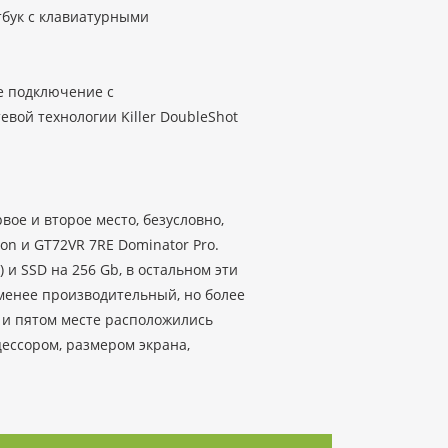
тбук с клавиатурными
е подключение с
вой технологии Killer DoubleShot
ое и второе место, безусловно,
n и GT72VR 7RE Dominator Pro.
и SSD на 256 Gb, в остальном эти
менее производительный, но более
ом и пятом месте расположились
ессором, размером экрана,