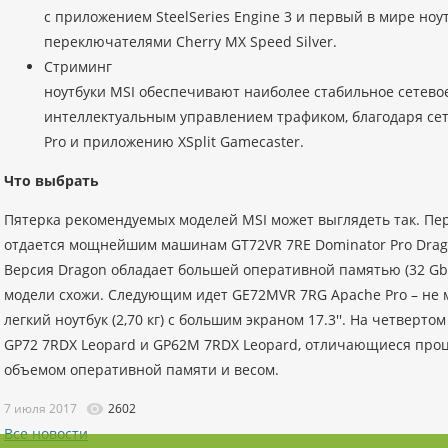
с приложением SteelSeries Engine 3 и первый в мире ноу
переключателями Cherry MX Speed Silver.
Стриминг
ноутбуки MSI обеспечивают наиболее стабильное сетево
интеллектуальным управлением трафиком, благодаря сете
Pro и приложению XSplit Gamecaster.
Что выбрать
Пятерка рекомендуемых моделей MSI может выглядеть так. Перв
отдается мощнейшим машинам GT72VR 7RE Dominator Pro Drago
Версия Dragon обладает большей оперативной памятью (32 Gb) 
модели схожи. Следующим идет GE72MVR 7RG Apache Pro – не 
легкий ноутбук (2,70 кг) с большим экраном 17.3''. На четверт
GP72 7RDX Leopard и GP62M 7RDX Leopard, отличающиеся проц
объемом оперативной памяти и весом.
7 июля 2017
2602
Все новости