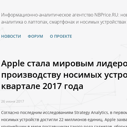
Информационно-аналитическое агентство NBPrice.RU: нов
аналитика о лаптопах, смартфонах и носимых устройствах
НОВОСТИ
ФОРУМ
О ПРОЕКТЕ
Apple стала мировым лидер
производству носимых устро
квартале 2017 года
26 июня 2017
Согласно последним исследованиям Strategy Analytics, в перво
носимых устройств достигли 22 миллионов единиц. Apple захв
крупнейшим в мире поставщиком такого рода гаджетов, обогнав 