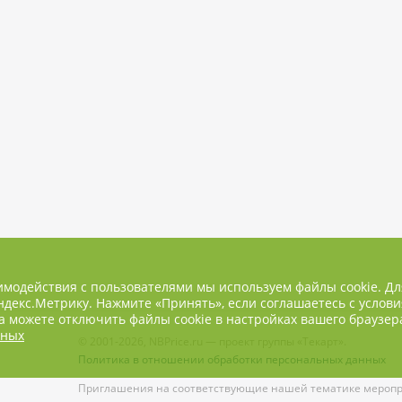
имодействия с пользователями мы используем файлы cookie. Д
декс.Метрику. Нажмите «Принять», если соглашаетесь с услови
 можете отключить файлы cookie в настройках вашего браузер
нных
© 2001-2026, NBPrice.ru — проект группы «Текарт».
Политика в отношении обработки персональных данных
Приглашения на соответствующие нашей тематике меропри