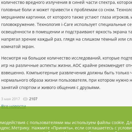
количество вредного излучения в синей части спектра, которое
головные боли и может привести к проблемам со сном. Технолог
мерцанием картинки, от которого также устают глаза игроков,
головокружение. Технология i-Care использует специальные с
освещённости в помещении и подстраивают яркость экрана та
напрягал зрение каждый раз, глядя на слишком тёмный или с
комнатой экран.
Несмотря на большое количество исследований, которые под
игр на различные аспекты жизни, AOC крайне рекомендует отн
взвешенно. Компьютерные развлечения должны быть только 
нормального образа жизни пользователя, при котором нужно н
занятий спортом и живого общения с друзьями.
3 мая 2017
2107
Все новости
имодействия с пользователями мы используем файлы cookie. Д
декс.Метрику. Нажмите «Принять», если соглашаетесь с услови