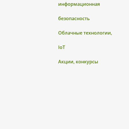
информационная
безопасность
Облачные технологии,
IoT
Акции, конкурсы