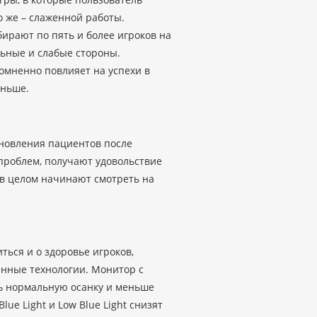
го же – слаженной работы.
ирают по пять и более игроков на
льные и слабые стороны.
сомненно повлияет на успехи в
еньше.
ановления пациентов после
проблем, получают удовольствие
 в целом начинают смотреть на
ться и о здоровье игроков,
нные технологии. Монитор с
ь нормальную осанку и меньше
ue Light и Low Blue Light снизят