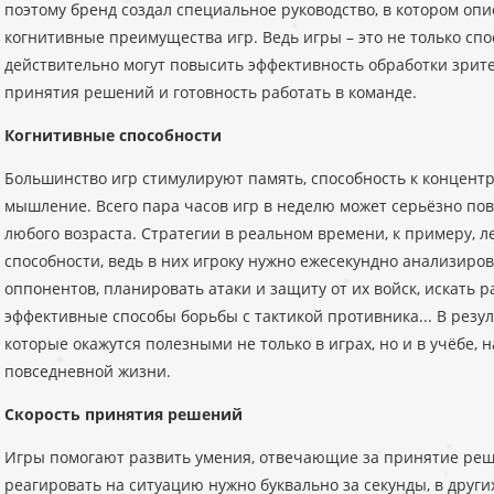
поэтому бренд создал специальное руководство, в котором оп
когнитивные преимущества игр. Ведь игры – это не только спо
действительно могут повысить эффективность обработки зрит
принятия решений и готовность работать в команде.
Когнитивные способности
Большинство игр стимулируют память, способность к концент
мышление. Всего пара часов игр в неделю может серьёзно по
любого возраста. Стратегии в реальном времени, к примеру, ле
способности, ведь в них игроку нужно ежесекундно анализиро
оппонентов, планировать атаки и защиту от их войск, искать
эффективные способы борьбы с тактикой противника... В резу
которые окажутся полезными не только в играх, но и в учёбе, н
повседневной жизни.
Скорость принятия решений
Игры помогают развить умения, отвечающие за принятие реш
реагировать на ситуацию нужно буквально за секунды, в друг