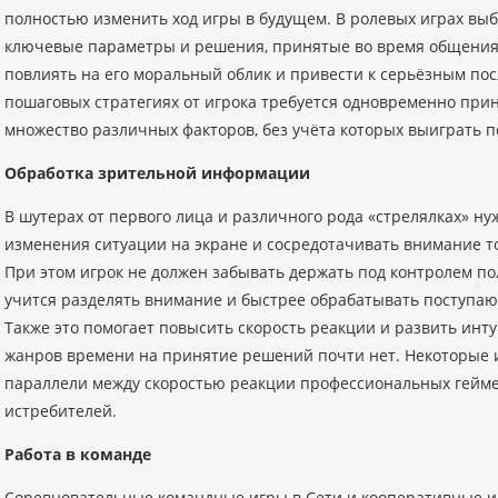
полностью изменить ход игры в будущем. В ролевых играх в
ключевые параметры и решения, принятые во время общения 
повлиять на его моральный облик и привести к серьёзным посл
пошаговых стратегиях от игрока требуется одновременно при
множество различных факторов, без учёта которых выиграть 
Обработка зрительной информации
В шутерах от первого лица и различного рода «стрелялках» н
изменения ситуации на экране и сосредотачивать внимание то 
При этом игрок не должен забывать держать под контролем по
учится разделять внимание и быстрее обрабатывать поступ
Также это помогает повысить скорость реакции и развить инт
жанров времени на принятие решений почти нет. Некоторые 
параллели между скоростью реакции профессиональных гейме
истребителей.
Работа в команде
Соревновательные командные игры в Сети и кооперативные иг