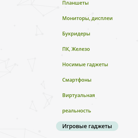
Планшеты
Мониторы, дисплеи
Букридеры
ПК, Железо
Носимые гаджеты
Смартфоны
Виртуальная
реальность
Игровые гаджеты