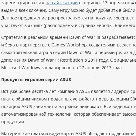
зарегистрироваться
на сайте акции
в период с 13 апреля по 4
выдачи всех ключей). Саму игру можно будет добавить в библио
Данное предложение распространяется на покупки, совершенн
участвуют в акциях (расположены в странах Европы, Ближнего 
Стратегия в реальном времени Dawn of War III разрабатываетс
и Sega в партнерстве с Games Workshop, создателями вселенн
самостоятельная игра в серии Dawn of War и первый релиз в 
дополнения Dawn of War II: Retribution в 2011 году. Официал
Microsoft Windows запланирован на 27 апреля 2017 года.
Продукты игровой серии ASUS
Вот уже более десятка лет компания ASUS является лидером с
плат с общим числом проданных устройств, превышающим 50
позицию ASUS занимает и на рынке видеокарт. Все видеокарт
автоматизированной технологии, которая обеспечивает высоко
продукции.
Материнские платы и видеокарты ASUS обладают поддержкой т