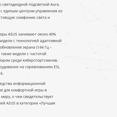
о светодиодной подсветкой Aura,
 с единым центром управления из
астоящую симфонию света и
торы ASUS занимают около 40%
модели с технологией адаптивной
обновления экрана (144 Гц –
 также модели с частотой
бором среди киберспортсменов,
рудование на соревнованиях ESL
6.
средства информационной
ая для комфортной игры в
миру, о чем свидетельствует
нией ASUS в категории «Лучшая