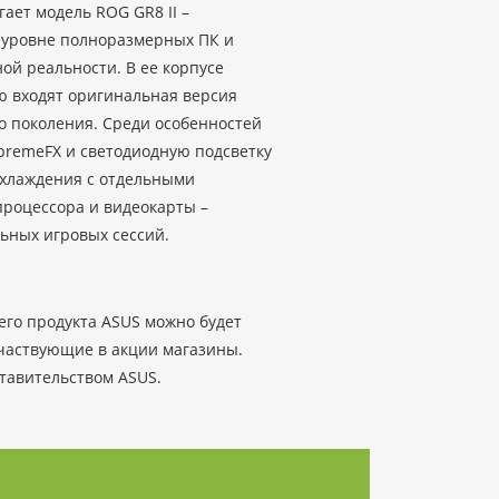
ает модель ROG GR8 II –
 уровне полноразмерных ПК и
й реальности. В ее корпусе
ю входят оригинальная версия
го поколения. Среди особенностей
premeFX и светодиодную подсветку
охлаждения с отдельными
процессора и видеокарты –
ьных игровых сессий.
его продукта ASUS можно будет
 участвующие в акции магазины.
тавительством ASUS.