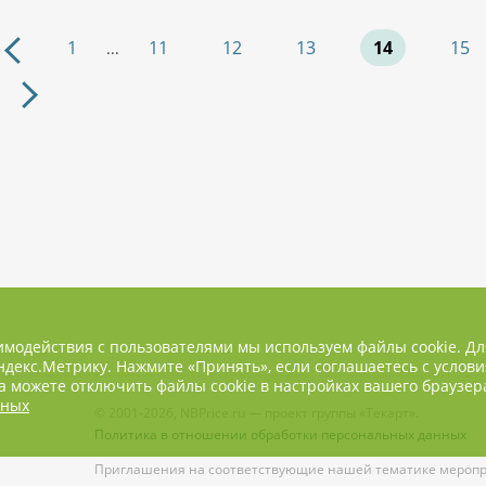
1
11
12
13
14
15
...
имодействия с пользователями мы используем файлы cookie. Д
декс.Метрику. Нажмите «Принять», если соглашаетесь с услови
 можете отключить файлы cookie в настройках вашего браузер
нных
© 2001-2026, NBPrice.ru — проект группы «Текарт».
Политика в отношении обработки персональных данных
Приглашения на соответствующие нашей тематике меропри