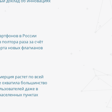
ый доклад об инновациях
артфонов в России
 полтора раза за счёт
арта новых флагманов
ерция растет по всей
е охватила большинство
льзователей даже в
аселенных пунктах