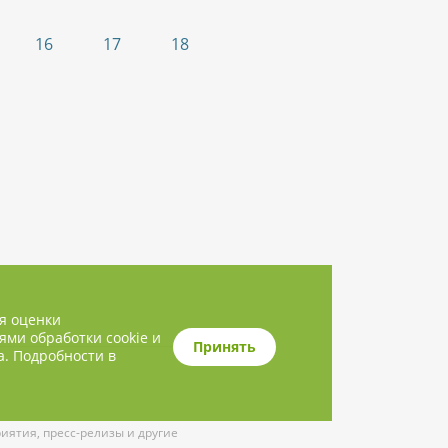
16
17
18
ля оценки
ями обработки cookie и
Принять
а. Подробности в
ятия, пресс-релизы и другие