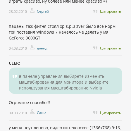
играть красиво, ну болеее или менее красиво =)
Сергей
Цитировать
28.02.2010
пацаны таж фигня стоял xp s.p.3 zver было всё норм
ток поставил Windows 7 начелось чё делать у мя
GeForce 9600GT
давид
Цитировать
04.03.2010
CLER:
в панеле управления выбирете изменить
маштабирования для монитора и выберите
использувания масштабирование Nvidia
Огромное спасибо!!!
Саша
Цитировать
09.03.2010
у меня ноут леново, видео интеловское (1366х768) 9:16,