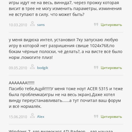
игры идут не на весь, виннда7, через прожку которая
висит в трее не могу изменить параметры, изминения
не вступают в силу. что может быть?
sans
Цитировать
10.03.2010
у меня видюха интел, установил 7ку запускаю любую
игру в которой нет разришения свише 1024х768,по
бокам чёрные полоски, чё делать?, а на висте всё было
норм ,помогите плиз!
bodgik
Цитировать
09.05.2010
ААААААА!!!!!!
Пасибо тебе,Ацуй!!!!!У меня тоже ноут ACER 5315 и теже
была проблемка(игры не на весь экран).Даже хотел
винду переустанавливать......а тут почитал ваш форум
и всё нормалёк.
Alex
Цитировать
15.06.2010
Windows 7, для видеокарт ATI Radeon – для начала