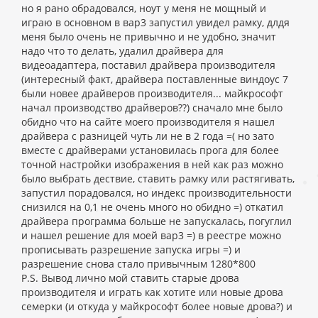
но я рано обрадовался, ноут у меня не мощный и
играю в основном в вар3 запустил увидел рамку, длдя
меня было очень не привычно и не удобно, значит
надо что то делать, удалил драйвера для
видеоадаптера, поставил драйвера производителя
(интересный факт, драйвера поставленные виндоус 7
были новее драйверов производителя... майкрософт
начал производство драйверов??) сначало мне было
обидно что на сайте моего производителя я нашел
драйвера с разницей чуть ли не в 2 года =( но зато
вместе с драйверами установилась прога для более
точной настройки изображения в ней как раз можно
было выбрать дествие, ставить рамку или растягивать,
запустил порадовался, но индекс производительности
снизился на 0,1 не очень много но обидно =) откатил
драйвера программа больше не запускалась, погуглил
и нашел решение для моей вар3 =) в реестре можно
прописывать разрешение запуска игры =) и
разрешение снова стало привычным 1280*800
P.S. Вывод лично мой ставить старые дрова
производителя и играть как хотите или новые дрова
семерки (и откуда у майкрософт более новые дрова?) и