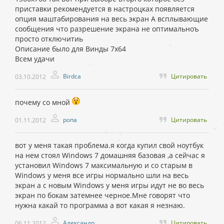
приставки рекомендуется в настроцках появляется
опция маштабирования на весь экран А всплывающие
сообщения что разрешение экрана не оптимальноъ
просто отключитиь
Описание было для Винды 7х64
Всем удачи
Birdca
Цитировать
03.10.2012
почему со мной
ропа
Цитировать
01.11.2012
вот у меня такая проблема.я когда купил свой ноутбук
на нем стоял Windows 7 домашняя базовая ,а сейчас я
установил Windows 7 максимальную и со старым в
Windows у меня все игры нормально шли на весь
экран а с новым Windows у меня игры идут не во весь
экран по бокам затемнее черное.Мне говорят что
нужна какай то программа а вот какая я незнаю.
Александр
Цитировать
06.11.2012