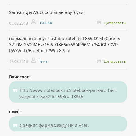
Samsung и ASUS хорошие ноутбуки.
LEXA 64
Цитировать
05.08.2013
нормальный ноут Toshiba Satellite L855-D1M (Core i5
3210M 2500MHz/15.6"/1366x768/4096Mb/640Gb/DVD-
RW/Wi-Fi/Bluetooth/Win 8 SL)?
Тёма
Цитировать
17.08.2013
Вячеслав:
http://www.notebook.ru/notebook/packard-bell-
easynote-tsx62-hr-593ru-13865
смит:
Средняя фирма,между HP и Acer.