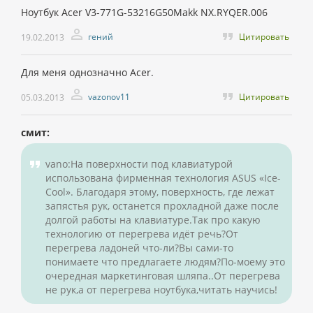
Ноутбук Acer V3-771G-53216G50Makk NX.RYQER.006
гений
Цитировать
19.02.2013
Для меня однозначно Acer.
vazonov11
Цитировать
05.03.2013
смит:
vano:На поверхности под клавиатурой
использована фирменная технология ASUS «Ice-
Cool». Благодаря этому, поверхность, где лежат
запястья рук, останется прохладной даже после
долгой работы на клавиатуре.Так про какую
технологию от перегрева идёт речь?От
перегрева ладоней что-ли?Вы сами-то
понимаете что предлагаете людям?По-моему это
очередная маркетинговая шляпа..От перегрева
не рук,а от перегрева ноутбука,читать научись!