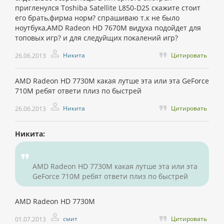
пригленулся Toshiba Satellite L850-D2S скажите стоит
его брать,фирма норм? спрашиваю т.к не было
ноутбука,AMD Radeon HD 7670M видуха подойдет для
топовых игр? и для следуйщих покалений игр?
Никита
Цитировать
26.06.2013
AMD Radeon HD 7730M какая лутше эта или эта GeForce
710M ребят ответи плиз по быстрей
Никита
Цитировать
26.06.2013
Никита:
AMD Radeon HD 7730M какая лутше эта или эта
GeForce 710M ребят ответи плиз по быстрей
AMD Radeon HD 7730M
смит
Цитировать
01.07.2013