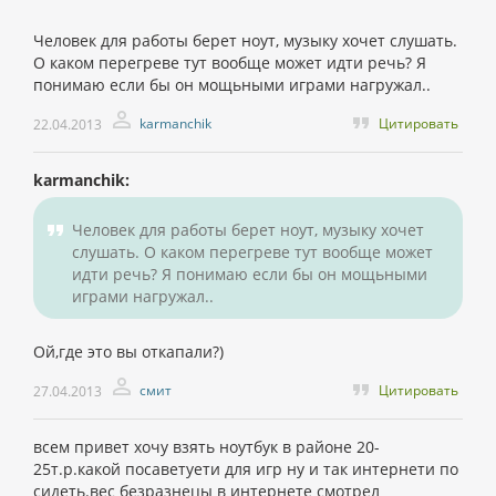
Человек для работы берет ноут, музыку хочет слушать.
О каком перегреве тут вообще может идти речь? Я
понимаю если бы он мощьными играми нагружал..
karmanchik
Цитировать
22.04.2013
karmanchik:
Человек для работы берет ноут, музыку хочет
слушать. О каком перегреве тут вообще может
идти речь? Я понимаю если бы он мощьными
играми нагружал..
Ой,где это вы откапали?)
смит
Цитировать
27.04.2013
всем привет хочу взять ноутбук в районе 20-
25т.р.какой посаветуети для игр ну и так интернети по
сидеть.вес безразнецы в интернете смотрел