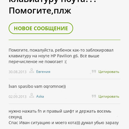
Помогите,плж
НОВОЕ СООБЩЕНИЕ
Помогите, пожалуйста, ребенок как-то заблокировал
клавиатуру на ноуте HP Pavilion g6. Всё выше
перечисленое не помогает :(
Евгения
Цитировать
30.08.2013
İvan spasibo vam oqromnoe))
Aska
Цитировать
02.09.2013
нужно нажать fn и правый шифт и держать восемь
секунд
Спас Иван ситуацию и моего кота))) думал убью заразу