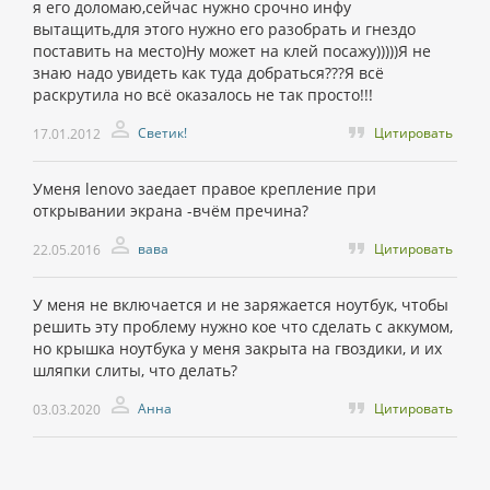
я его доломаю,сейчас нужно срочно инфу
вытащить,для этого нужно его разобрать и гнездо
поставить на место)Ну может на клей посажу)))))Я не
знаю надо увидеть как туда добраться???Я всё
раскрутила но всё оказалось не так просто!!!
Светик!
Цитировать
17.01.2012
Уменя lenovo заедает правое крепление при
открывании экрана -вчём пречина?
вава
Цитировать
22.05.2016
У меня не включается и не заряжается ноутбук, чтобы
решить эту проблему нужно кое что сделать с аккумом,
но крышка ноутбука у меня закрыта на гвоздики, и их
шляпки слиты, что делать?
Анна
Цитировать
03.03.2020