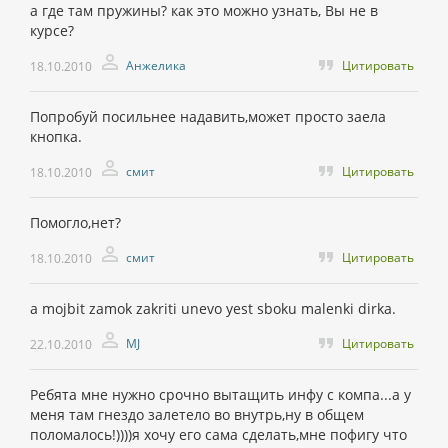
а где там пружины? как это можно узнать, Вы не в
курсе?
Анжелика
Цитировать
18.10.2010
Попробуй посильнее надавить,может просто заела
кнопка.
смит
Цитировать
18.10.2010
Помогло,нет?
смит
Цитировать
18.10.2010
a mojbit zamok zakriti unevo yest sboku malenki dirka.
MJ
Цитировать
22.10.2010
Ребята мне нужно срочно вытащить инфу с компа...а у
меня там гнездо залетело во внутрь,ну в общем
поломалось!))))я хочу его сама сделать,мне пофигу что