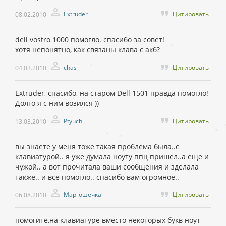
Extruder
Цитировать
08.02.2010
dell vostro 1000 помогло. спасибо за совет!
хотя непонятно, как связаны клава с акб?
chas
Цитировать
04.03.2010
Extruder, спасибо, на старом Dell 1501 правда помогло!
Долго я с ним возился ))
Ptyuch
Цитировать
13.03.2010
вы знаете у меня тоже такая проблема была..с
клавиатурой.. я уже думала ноуту ппц пришел..а еще и
чужой.. а вот прочитала ваши сообщения и зделала
также.. и все помогло.. спасибо вам огромное..
Маргошечка
Цитировать
06.08.2010
помогите,на клавиатуре вместо некоторых букв ноут