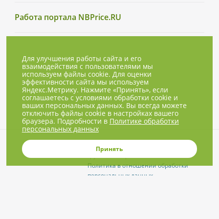
Работа портала NBPrice.RU
Для улучшения работы сайта и его
взаимодействия с пользователями мы
используем файлы cookie. Для оценки
эффективности сайта мы используем
Яндекс.Метрику. Нажмите «Принять», если
соглашаетесь с условиями обработки cookie и
ваших персональных данных. Вы всегда можете
отключить файлы cookie в настройках вашего
браузера. Подробности в
Политике обработки
персональных данных
© 2001-2026, NBPrice.ru — проект
Принять
группы «Текарт».
Политика в отношении обработки
персональных данных
Приглашения на соответствующие
нашей тематике мероприятия, пресс-
релизы и другие сообщения ждём на