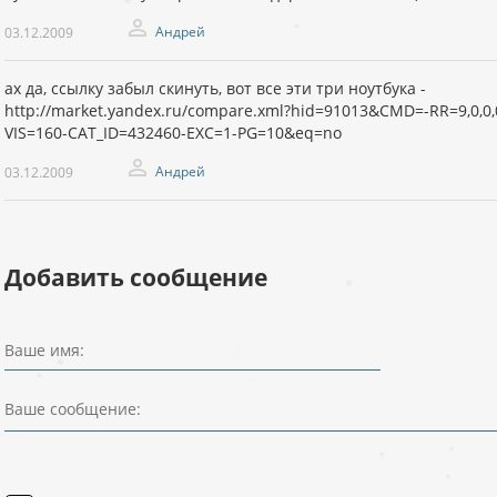
Андрей
03.12.2009
ах да, ссылку забыл скинуть, вот все эти три ноутбука -
http://market.yandex.ru/compare.xml?hid=91013&CMD=-RR=9,0,0
VIS=160-CAT_ID=432460-EXC=1-PG=10&eq=no
Андрей
03.12.2009
Добавить сообщение
Ваше имя:
Ваше сообщение: