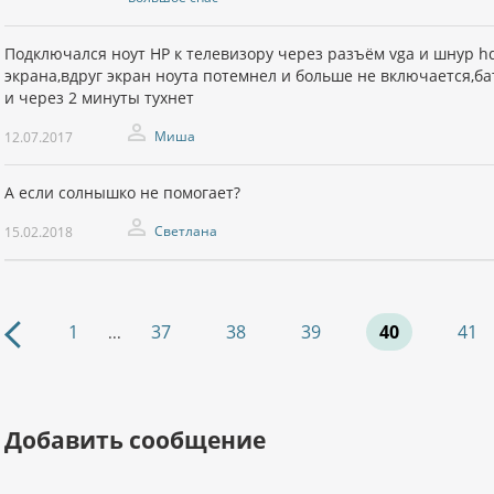
Подключался ноут НР к телевизору через разъём vga и шнур 
экрана,вдруг экран ноута потемнел и больше не включается,б
и через 2 минуты тухнет
Миша
12.07.2017
А если солнышко не помогает?
Светлана
15.02.2018
1
37
38
39
40
41
...
Добавить сообщение