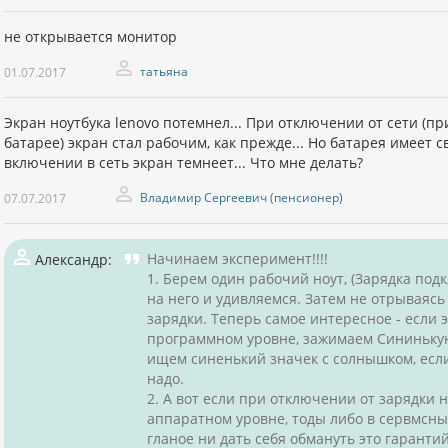
не открывается монитор
татьяна
01.07.2017
Экран ноутбука lenovo потемнел... При отключении от сети (п
батарее) экран стал рабочим, как прежде... Но батарея имеет с
включении в сеть экран темнеет... Что мне делать?
Владимир Сергеевич (пенсионер)
07.07.2017
Начинаем эксперимент!!!!
Александр:
1. Берем один рабочий ноут, (Зарядка по
на него и удивляемся. Затем не отрываясь
зарядки. Теперь самое интересное - если э
программном уровне, зажимаем Сининькую
ищем синенький значек с солнышком, если
надо.
2. А вот если при отключении от зарядки 
аппаратном уровне, тоды либо в сервмсный
гланое ни дать себя обмануть это гаранти