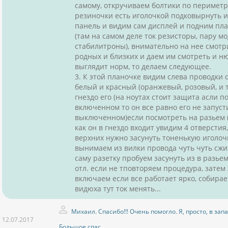
самому, откручиваем болтики по периметру
резиночки есть иголочкой подковырнуть 
панель и видим сам дисплей и подним пл
(там на самом деле ток резисторы, пару м
стабилитроны), внимательно на нее смотр
родных и близких и даем им смотреть и ню
выглядит норм, то делаем следующее.
3. К этой планочке видим слева проводки 
белый и красный (оранжевый, розовый, и т.
гнездо его (на ноутах стоит защита асли 
включенном то он все равно его не запуст
выключенном)если посмотреть на разьем (
как он в гнездо входит увидим 4 отверстия
верхних нужно засунуть тоненькую иголоч
вынимаем из вилки провода чуть чуть сжи
саму разетку пробуем засунуть из в разьем
отл. если не тповторяем процедура, затем
включаем если все работает ярко, собираем
видюха тут ток менять...
Михаил. Спасибо!!! Очень помогло. Я, просто, в зап
12.07.2017
Большое спас