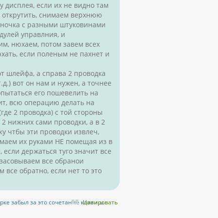
 дисплея, если их не видно там
и открутить, снимаем верхнюю
аночка с разными штуковинами
одулей управлния, и
им, нюхаем, потом завем всех
хать, если поленым не пахнет и
от шлейфа, а справа 2 проводка
д.) вот он нам и нужен, а точнее
попытаться его пошевелить на
ит, всю операцию делать на
где 2 проводка) с той стороны
, 2 нижних сами проводки, а в 2
ку чтбы эти проводки извлеч,
маем их руками НЕ помещая из в
, если держаться туго значит все
 засовываем все обранои
 все обратно, если нет то это
арке забыл за это сочетание клавиш...
Цитировать