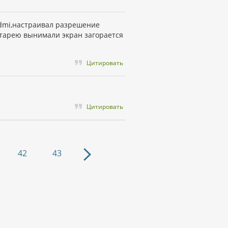
hdmi,настраивал разрешение
атарею вынимали экран загорается
Цитировать
Цитировать
42
43