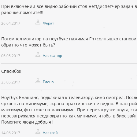
При включении все видно,рабочий стол-нет!диспетчер задач в
рабочке.помогите!!!
Ферат
26.04.2017
Потемнел монитор на ноутбуке нажимая Fn+солнышко становит
обратно что может быть?
Александр
06.05.2017
Спасибо!!!
Елена
25.05.2017
Ноутбук Емашинс, подключал к телевизору, кино смотрел. Пос
яркость на минимуме, экрана практически не видно. В настро
максимум, фн+ тоже на максимуме. При перезагрузке ноута, ста
перезагружался неоднократно, как минимум, чтобы в биос зайт
Помогите люди добрыя !
Алексей
14.06.2017