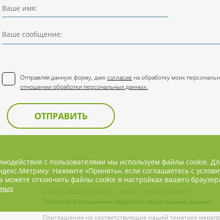
Ваше имя:
Ваше сообщение:
Отправляя данную форму, даю
согласие
на обработку моих персональн
отношении обработки персональных данных.
ОТПРАВИТЬ
имодействия с пользователями мы используем файлы cookie. Д
декс.Метрику. Нажмите «Принять», если соглашаетесь с услови
 можете отключить файлы cookie в настройках вашего браузер
нных
© 2001-2026, NBPrice.ru — проект группы «Текарт».
Политика в отношении обработки персональных данных
Приглашения на соответствующие нашей тематике меропри