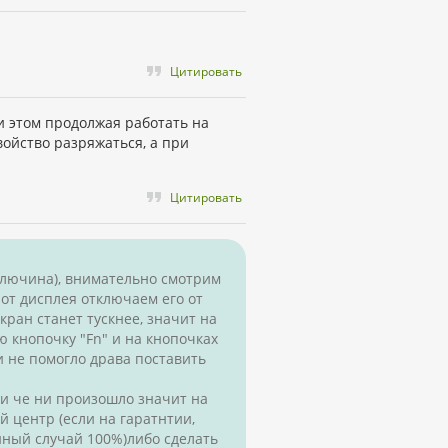
Цитировать
ри этом продолжая работать на
войство разряжаться, а при
Цитировать
дключина), внимательно смотрим
 от дисплея отключаем его от
кран станет тускнее, значит на
 кнопочку "Fn" и на кнопочках
 не помогло драва поставить
ни че ни произошло значит на
 центр (если на гаратнтии,
йный случай 100%)либо сделать