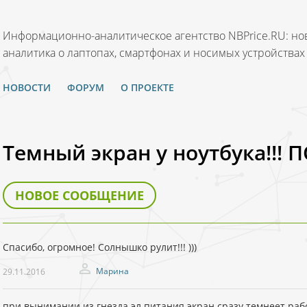
Информационно-аналитическое агентство NBPrice.RU: нов
аналитика о лаптопах, смартфонах и носимых устройствах
НОВОСТИ
ФОРУМ
О ПРОЕКТЕ
Темный экран у ноутбука!!! ПО
НОВОЕ СООБЩЕНИЕ
Спасибо, огромное! Солнышко рулит!!! )))
Марина
29.11.2016
при вынимании из гнезда эл.питания экран сразу темнеет.раб