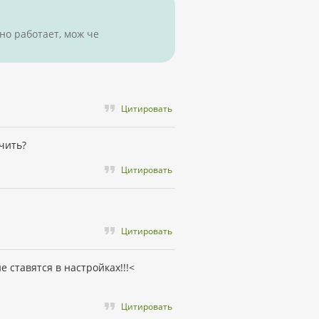
вно работает, мож че
Цитировать
чить?
Цитировать
Цитировать
е ставятся в настройках!!!<
Цитировать