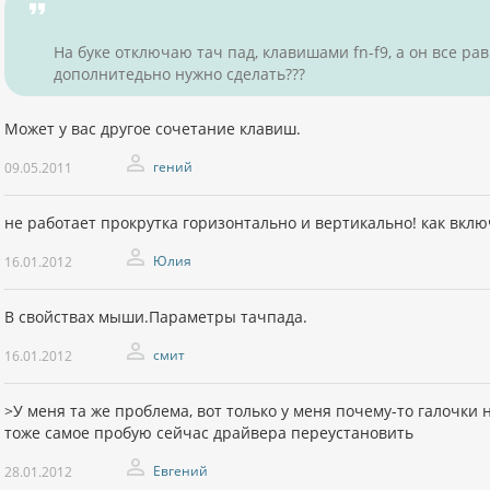
На буке отключаю тач пад, клавишами fn-f9, а он все ра
дополнитедьно нужно сделать???
Может у вас другое сочетание клавиш.
гений
09.05.2011
не работает прокрутка горизонтально и вертикально! как вклю
Юлия
16.01.2012
В свойствах мыши.Параметры тачпада.
смит
16.01.2012
>У меня та же проблема, вот только у меня почему-то галочки н
тоже самое пробую сейчас драйвера переустановить
Евгений
28.01.2012