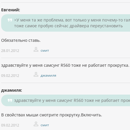
Евгений:
>У меня та же проблема, вот только у меня почему-то гал
тоже самое пробую сейчас драйвера переустановить
Обязательно ставь.
смит
28.01.2012
здравствуйте у меня самсунг R560 тоже не работает прокрутк
джамиля
09.02.2012
джамиля:
здравствуйте у меня самсунг R560 тоже не работает пр
В свойствах мыши смотрите прокрутку.Включить.
смит
09.02.2012