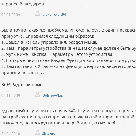
заранее благодарен
alexaircraft94
02.01.2009
Была точно такая же проблема. И тоже на dv7. В один прекрас
прокуртка. Справился следующим образом:
1. Зашел в Панель управления, раздел Мышь.
2. Там - параметры устройства (в нашем случае должен быть Sy
3. Чуть ниже - кнопка "Параметры" этого устройства;
4. В открывшемся окне Раздел Функции виртуальной прокрутки
5. Там поставить 2 галочки на функциях вертикальной и гориз
причине погашены.
ВСЕ! Рад, если помог.
BolshoyPlus
09.11.2009
здравствуйте! у меня ноут asus k40ab! у меня на ноуте переста
настройках тач пада напротив вертикальной и горизонталной п
включено, но прокрутка так и не работает до сих пор!
Джелил
24.04.2010