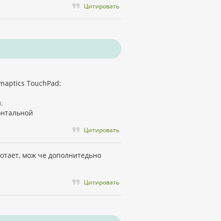
Цитировать
naptics TouchPad;
.
онтальной
Цитировать
ботает, мож че дополнитедьно
Цитировать