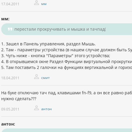
мм
17.04.2011
мм:
перестали прокручивать и мышка и тачпад(
1. Зашел в Панель управления, раздел Мышь.
2. Там - параметры устройства (в нашем случае должен быть Sy
3. Чуть ниже - кнопка "Параметры" этого устройства;
4. В открывшемся окне Раздел Функции виртуальной прокрутки
5. Там поставить 2 галочки на функциях вертикальной и гориз
смит
18.04.2011
На буке отключаю тач пад, клавишами fn-f9, а он все равно ра
нужно сделать???
антон
09.05.2011
антон: