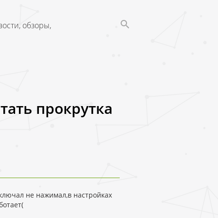
ости, обзоры,
отать прокрутка
тключал не нажимал,в настройках
ботает(