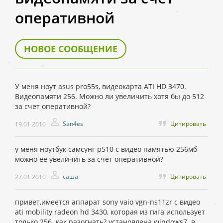
оперативной
НОВОЕ СООБЩЕНИЕ
У меня ноут asus pro55s, видеокарта ATI HD 3470.
Видеопамяти 256. Можно ли увеличить хотя бы до 512
за счет оперативной?
San4es
Цитировать
19.01.2010
у меня ноутбук самсунг р510 с видео памятью 256мб
можно ее увеличить за счет оперативной?
саша
Цитировать
27.01.2010
привет,имеется аппарат sony vaio vgn-ns11zr c видео
ati mobility radeon hd 3430, которая из гига использует
только 256. как разогнать? установлена windows7. в