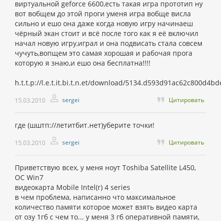
виртуальной geforce 6600,есть такая игра прототип ну
вот вобщем до этой проги уменя игра вобще висла
сильно и ешо она даже когда новую игру начинаеш
чёрный экан стоит и всё после того как я её включил
начал новую игру,играл и она подвисать стала совсем
чучуть,вопщем это самая хорошая и рабочая прога
которую я знаю,и ешо она бесплатна!!!!
h.t.t.p://l.e.t.it.bi.t.n.et/download/5134.d593d91ac62c800d4
sergei
Цитировать
15.03.2010
где (шштп://летитбит.нет)уберите точки!
sergei
Цитировать
15.03.2010
Приветствую всех, у меня ноут Toshiba Satellite L450,
ОС Win7
видеокарта Mobile Intel(r) 4 series
в чем проблема, написанно что максимальное
количество памяти которое может взять видео карта
от озу 1гб с чем то... у меня 3 гб оперативной памяти,