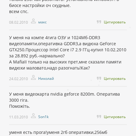
биосе настройки оч скудные.
всем спс.
макс
Цитировать
08.02.2010
У меня на компе 4гига ОЗУ и 1024Мб-DDR3
видеопамяти,оперативка GDDR3,а видюха GeForce
GTX250.Процессор Intel Core i7 2.9 ГГц-купил 10.02.2010
за 28.892 руб.-нармально?
А MafiaII только на высоких прет,мне сказали памяти
видюхи маловато,надо разогнать!Как?
Николай
Цитировать
24.02.2010
У меня видеокарта nvidia geforce 8200m. Оператива
3000 гіга.
Поможіть.
Son1k
Цитировать
11.03.2010
уменя есть прога!уменя 2гб оперативки,256мб