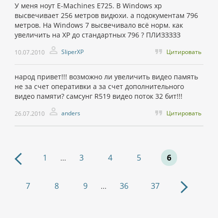
У меня ноут E-Machines E725. В Windows xp
высвечивает 256 метров видюхи. а подокументам 796
метров. На Windows 7 высвечивало всё норм. как
увеличить на XP до стандартных 796 ? ПЛИЗЗЗЗЗ
SliperXP
Цитировать
10.07.2010
народ привет!!! возможно ли увеличить видео память
не за счет оперативки а за счет дополнительного
видео памяти? самсунг R519 видео поток 32 бит!!!
anders
Цитировать
26.07.2010
1
3
4
5
6
...
7
8
9
36
37
...