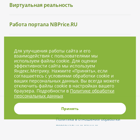
Виртуальная реальность
Работа портала NBPrice.RU
Для улучшения работы сайта и его
взаимодействия с пользователями мы
используем файлы cookie. Для оценки
эффективности сайта мы используем
Яндекс.Метрику. Нажмите «Принять», если
соглашаетесь с условиями обработки cookie и
ваших персональных данных. Вы всегда можете
отключить файлы cookie в настройках вашего
браузера. Подробности в
Политике обработки
персональных данных
© 2001-2026, NBPrice.ru — проект
Принять
группы «Текарт».
Политика в отношении обработки
персональных данных
Приглашения на соответствующие