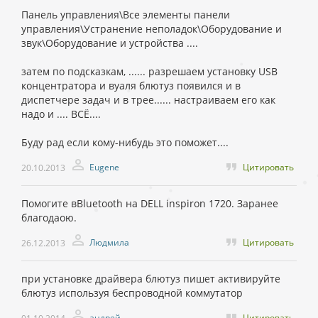
Панель управления\Все элементы панели
управления\Устранение неполадок\Оборудование и
звук\Оборудование и устройства ....
затем по подсказкам, ...... разрешаем установку USB
концентратора и вуаля блютуз появился и в
диспетчере задач и в трее...... настраиваем его как
надо и .... ВСЁ....
Буду рад если кому-нибудь это поможет....
Eugene
Цитировать
20.10.2013
Помогите вBluetooth на DELL inspiron 1720. Заранее
благодаою.
Людмила
Цитировать
26.12.2013
при установке драйвера блютуз пишет активируйте
блютуз используя беспроводной коммутатор
андрей
Цитировать