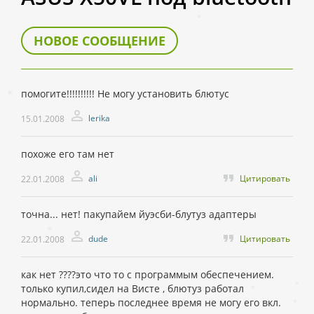
НОВОЕ СООБЩЕНИЕ
помогите!!!!!!!!!! Не могу установить блютус
lerika
15.01.2008
похоже его там нет
ali
Цитировать
22.01.2008
точна... нет! пакупайем йуэсби-блутуз адаптеры
dudе
Цитировать
22.01.2008
как нет ????это что то с программым обеспечением.
только купил,сидел на Висте , блютуз работал
нормально. теперь последнее время не могу его вкл.