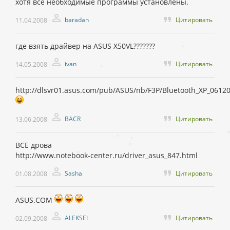
хотя все необходимые программы установлены.
baradan
Цитировать
11.04.2008
где взять драйвер на ASUS X50VL???????
ivan
Цитировать
14.05.2008
http://dlsvr01.asus.com/pub/ASUS/nb/F3P/Bluetooth_XP_06120
BACR
Цитировать
13.06.2008
ВСЕ дрова
http://www.notebook-center.ru/driver_asus_847.html
Sasha
Цитировать
01.08.2008
ASUS.COM
ALEKSEI
Цитировать
02.09.2008