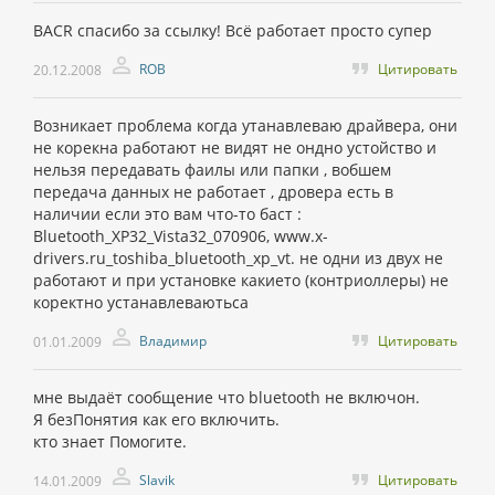
BACR спасибо за ссылку! Всё работает просто супер
ROB
Цитировать
20.12.2008
Возникает проблема когда утанавлеваю драйвера, они
не корекна работают не видят не ондно устойство и
нельзя передавать фаилы или папки , вобшем
передача данных не работает , дровера есть в
наличии если это вам что-то баст :
Bluetooth_XP32_Vista32_070906, www.x-
drivers.ru_toshiba_bluetooth_xp_vt. не одни из двух не
работают и при установке какието (контриоллеры) не
коректно устанавлеваютьса
Владимир
Цитировать
01.01.2009
мне выдаёт сообщение что bluetooth не включон.
Я безПонятия как его включить.
кто знает Помогите.
Slavik
Цитировать
14.01.2009